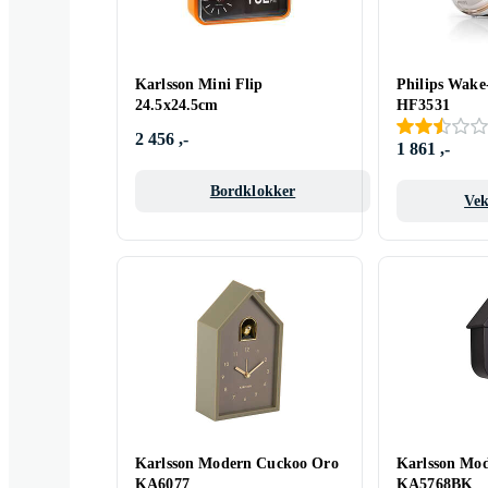
Karlsson Mini Flip
Philips Wake
24.5x24.5cm
HF3531
2 456 ,-
1 861 ,-
Bordklokker
Vek
Karlsson Modern Cuckoo Oro
Karlsson Mo
KA6077
KA5768BK