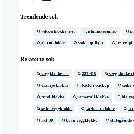
Trendende søk
vekkerklokke hvit
phillips somneo
ph
alarmklokke
wake up light
lysterapi
Relaterte søk
veggklokke eik
221 415
veggklokke ti
oransje klokke
batteri backup
seiko 
rund klokke
romertall klokke
blå ve
seiko veggklokke
karlsson klokke
sor
nxt 30
brun veggklokke
stillegående