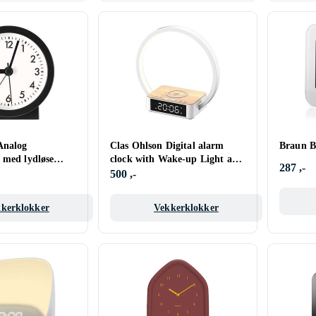
Analog
Clas Ohlson Digital alarm
Braun 
 med lydløse
clock with Wake-up Light and
287 ,-
Qi
500 ,-
kerklokker
Vekkerklokker