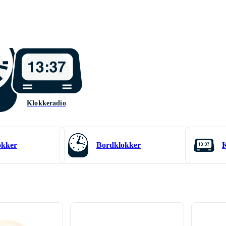
r
Klokkeradio
okker
Bordklokker
K