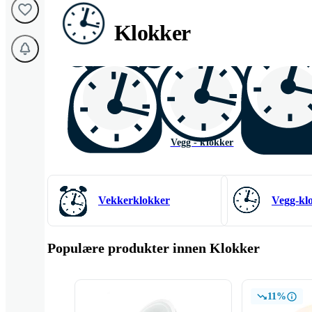
Klokker
Vekkerklokker
Vegg - klokker
Bordklokke
Vekkerklokker
Vegg-kl
Populære produkter innen Klokker
11%