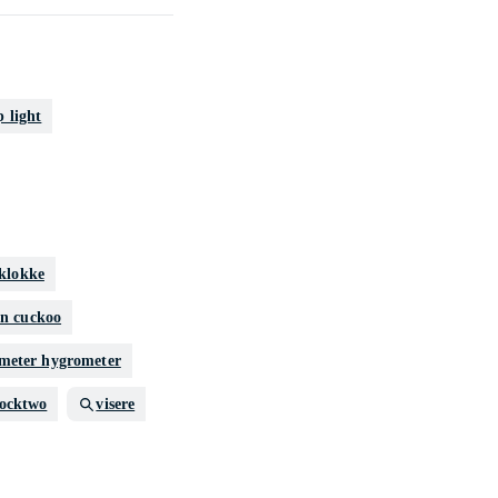
 light
 klokke
on cuckoo
meter hygrometer
locktwo
visere