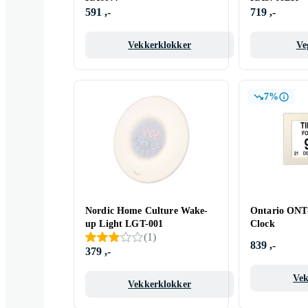
591 ,-
719 ,-
Vekkerklokker
Ve
7%
Nordic Home Culture Wake-
Ontario ONT
up Light LGT-001
Clock
(
1
)
839 ,-
379 ,-
Vek
Vekkerklokker