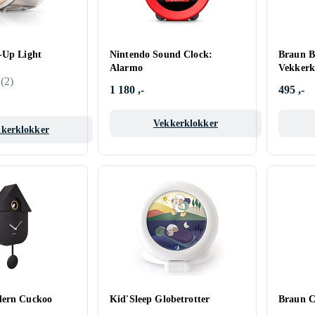
-Up Light
Nintendo Sound Clock:
Braun 
Alarmo
Vekkerk
(
2
)
1 180 ,-
495 ,-
Vekkerklokker
kerklokker
dern Cuckoo
Kid'Sleep Globetrotter
Braun C