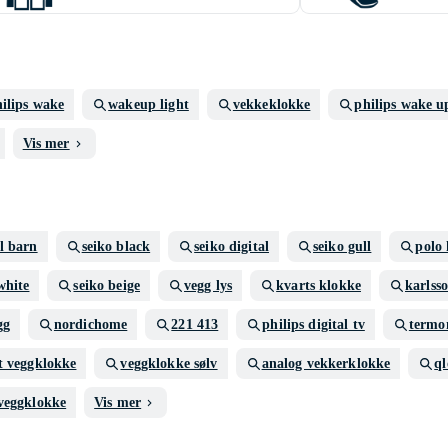
ilips wake
wakeup light
vekkeklokke
philips wake up
Vis mer
l barn
seiko black
seiko digital
seiko gull
polo
white
seiko beige
vegg lys
kvarts klokke
karlss
gg
nordichome
221 413
philips digital tv
termo
t veggklokke
veggklokke sølv
analog vekkerklokke
q
 veggklokke
Vis mer