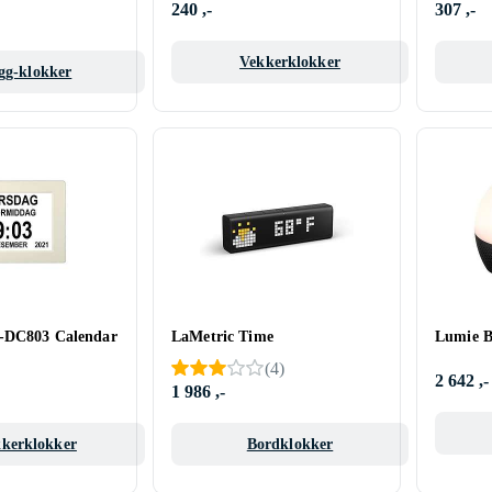
240 ,-
307 ,-
Vekkerklokker
gg-klokker
-DC803 Calendar
LaMetric Time
Lumie B
(
4
)
2 642 ,-
1 986 ,-
kerklokker
Bordklokker