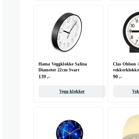
Hama Veggklokke Salina
Clas Ohlson 
Diameter 22cm Svart
vekkerklokke
visere, 8,9 cm
139 ,-
90 ,-
Vegg-klokker
Vek