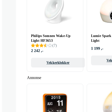
Philips Somneo Wake-Up
Lumie Spark
Light HF3653
Light
(
7
)
1 199 ,-
2 242 ,-
Vek
Vekkerklokker
Annonse