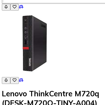
Lenovo ThinkCentre M720q
(DESK-M720Q-TINY-A004)