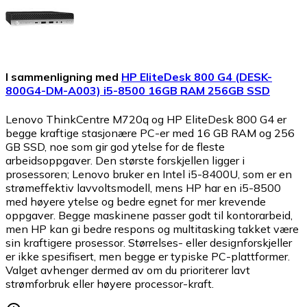
I sammenligning med
HP EliteDesk 800 G4 (DESK-
800G4-DM-A003) i5-8500 16GB RAM 256GB SSD
Lenovo ThinkCentre M720q og HP EliteDesk 800 G4 er
begge kraftige stasjonære PC-er med 16 GB RAM og 256
GB SSD, noe som gir god ytelse for de fleste
arbeidsoppgaver. Den største forskjellen ligger i
prosessoren; Lenovo bruker en Intel i5-8400U, som er en
strømeffektiv lavvoltsmodell, mens HP har en i5-8500
med høyere ytelse og bedre egnet for mer krevende
oppgaver. Begge maskinene passer godt til kontorarbeid,
men HP kan gi bedre respons og multitasking takket være
sin kraftigere prosessor. Størrelses- eller designforskjeller
er ikke spesifisert, men begge er typiske PC-plattformer.
Valget avhenger dermed av om du prioriterer lavt
strømforbruk eller høyere processor-kraft.