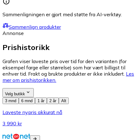
Sammenligningen er gjort med støtte fra AI-verktøy.
Sammenlign produkter
Annonse
Prishistorikk
Grafen viser laveste pris over tid for den varianten (for
eksempel farge eller størrelse) som har vært billigst til
enhver tid. Frakt og brukte produkter er ikke inkludert.
Les
mer om prishistorikken.
Velg butikk
3 mnd
6 mnd
1 år
2 år
Alt
Laveste nypris akkurat nå
3 990 kr