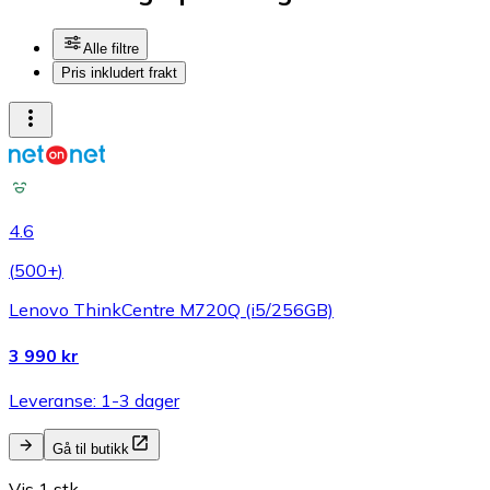
Alle filtre
Pris inkludert frakt
4.6
(
500+
)
Lenovo ThinkCentre M720Q (i5/256GB)
3 990 kr
Leveranse: 1-3 dager
Gå til butikk
Vis 1 stk