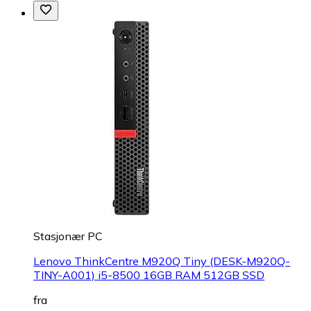
Stasjonær PC
Lenovo ThinkCentre M920Q Tiny (DESK-M920Q-
TINY-A001) i5-8500 16GB RAM 512GB SSD
fra