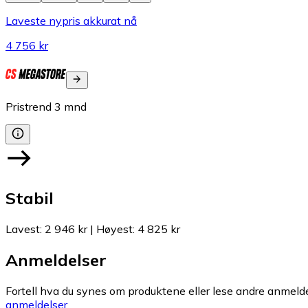
Laveste nypris akkurat nå
4 756 kr
Pristrend
3
mnd
Stabil
Lavest
:
2 946 kr
|
Høyest
:
4 825 kr
Anmeldelser
Fortell hva du synes om produktene eller lese andre anmeldel
anmeldelser.