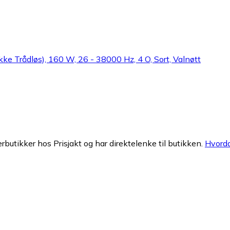
ke Trådløs), 160 W, 26 - 38000 Hz, 4 O, Sort, Valnøtt
erbutikker hos Prisjakt og har direktelenke til butikken.
Hvorda