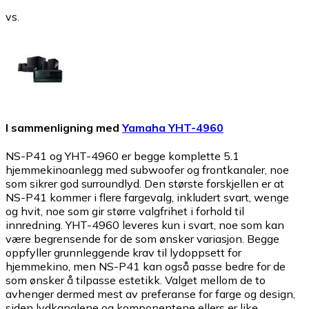
vs.
I sammenligning med
Yamaha YHT-4960
NS-P41 og YHT-4960 er begge komplette 5.1
hjemmekinoanlegg med subwoofer og frontkanaler, noe
som sikrer god surroundlyd. Den største forskjellen er at
NS-P41 kommer i flere fargevalg, inkludert svart, wenge
og hvit, noe som gir større valgfrihet i forhold til
innredning. YHT-4960 leveres kun i svart, noe som kan
være begrensende for de som ønsker variasjon. Begge
oppfyller grunnleggende krav til lydoppsett for
hjemmekino, men NS-P41 kan også passe bedre for de
som ønsker å tilpasse estetikk. Valget mellom de to
avhenger dermed mest av preferanse for farge og design,
siden lydkanalene og komponentene ellers er like.