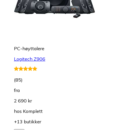
PC-høyttalere
Logitech Z906
(
85
)
fra
2 690 kr
hos
Komplett
+13 butikker