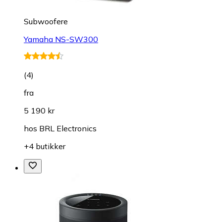
Subwoofere
Yamaha NS-SW300
(
4
)
fra
5 190 kr
hos
BRL Electronics
+4 butikker