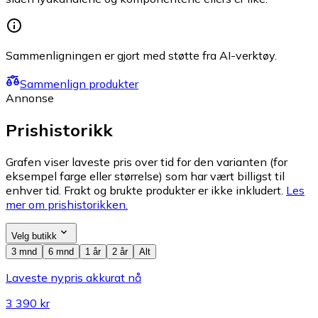
Sammenligningen er gjort med støtte fra AI-verktøy.
Sammenlign produkter
Annonse
Prishistorikk
Grafen viser laveste pris over tid for den varianten (for
eksempel farge eller størrelse) som har vært billigst til
enhver tid. Frakt og brukte produkter er ikke inkludert.
Les
mer om prishistorikken.
Velg butikk
3 mnd
6 mnd
1 år
2 år
Alt
Laveste nypris akkurat nå
3 390 kr