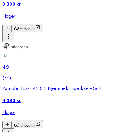
3 390 kr
I lager
Gå til butikk
4.9
(
74
)
Yamaha NS-P41 5.1 Hjemmekinopakke - Sort
4 190 kr
I lager
Gå til butikk