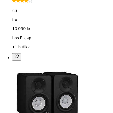
(
2
)
fra
10 999 kr
hos
Elkjøp
+1 butikk