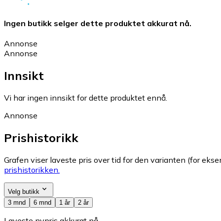
Ingen butikk selger dette produktet akkurat nå.
Annonse
Annonse
Innsikt
Vi har ingen innsikt for dette produktet ennå.
Annonse
Prishistorikk
Grafen viser laveste pris over tid for den varianten (for eksem
prishistorikken.
Velg butikk
3 mnd
6 mnd
1 år
2 år
Laveste nypris akkurat nå