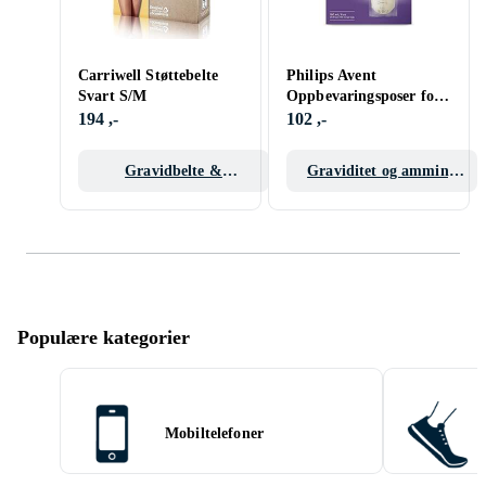
Carriwell Støttebelte
Philips Avent
Svart S/M
Oppbevaringsposer for
Brystmelk 180ml 25 stk
194 ,-
102 ,-
SCF603
Gravidbelte &
Graviditet og amming
Bekkenbelte
tilbehør
Populære kategorier
Mobiltelefoner