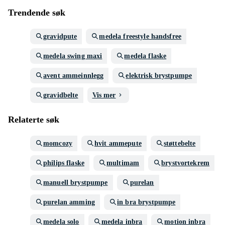
Trendende søk
gravidpute
medela freestyle handsfree
medela swing maxi
medela flaske
avent ammeinnlegg
elektrisk brystpumpe
gravidbelte
Vis mer
Relaterte søk
momcozy
hvit ammepute
støttebelte
philips flaske
multimam
brystvortekrem
manuell brystpumpe
purelan
purelan amming
in bra brystpumpe
medela solo
medela inbra
motion inbra