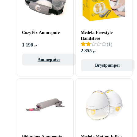
CozyFix Ammepute
Medela Freestyle
Handsfree
(
1
)
1 198 ,-
2 855 ,-
Ammeputer
Brystpumper
Bbhugme Ammepute
Medela Motion InBra