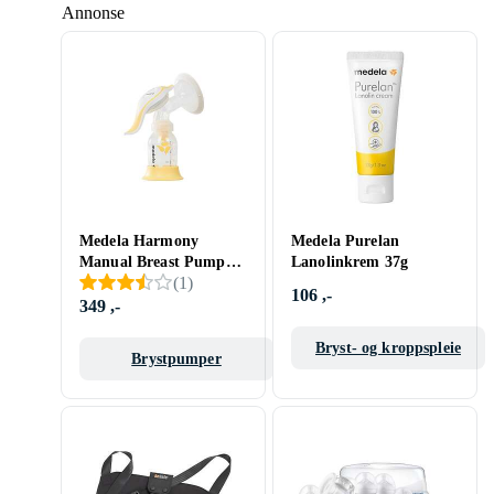
Annonse
Medela Harmony
Medela Purelan
Manual Breast Pump
Lanolinkrem 37g
(
1
)
Med Calma
106 ,-
349 ,-
Bryst- og kroppspleie
Brystpumper