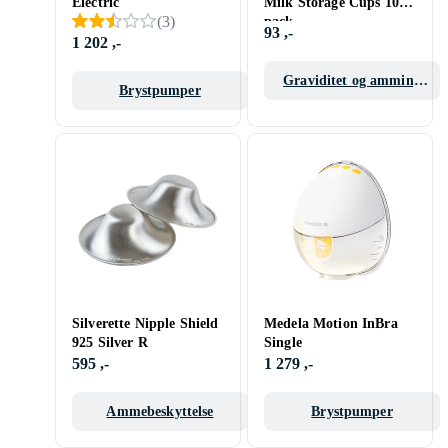
Electric
Milk Storage Cups 10-
(
3
)
pack
93 ,-
1 202 ,-
Graviditet og amming
Brystpumper
tilbehør
Silverette Nipple Shield
Medela Motion InBra
925 Silver R
Single
595 ,-
1 279 ,-
Ammebeskyttelse
Brystpumper