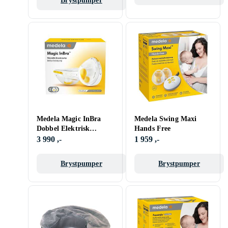
Brystpumper
Medela Magic InBra
Medela Swing Maxi
Dobbel Elektrisk
Hands Free
Brystpumpe
3 990 ,-
1 959 ,-
Brystpumper
Brystpumper