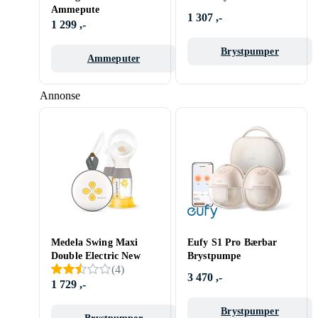
Ammepute
1 307 ,-
1 299 ,-
Brystpumper
Ammeputer
Annonse
Medela Swing Maxi
Eufy S1 Pro Bærbar
Double Electric New
Brystpumpe
(
4
)
3 470 ,-
1 729 ,-
Brystpumper