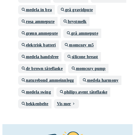
medela in bra
grå gravidpute
rosa ammepute
brystmelk
grønn ammepute
grå ammepute
elektrisk batteri
momcozy m5
medela handsfree
silicone breast
dr brown tåteflaske
momcozy pump
naturebond ammeinnlegg
medela harmony
medela swing
philips avent tåteflaske
bekkenbelte
Vis mer