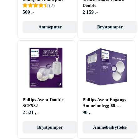
(
2
)
Double
569 ,-
2 159 ,-
Ammeputer
Brystpumper
Philips Avent Double
Philips Avent Engangs
SCF532
Ammeinnlegg 60-
pakning
2 521 ,-
90 ,-
Brystpumper
Ammebeskyttelse