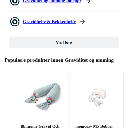
Graviditet og amming tilbehør
Gravidbelte & Bekkenbelte
Vis flere
Populære produkter innen Graviditet og amming
Bbhugme Gravid Och
momcozy M5 Dobbel