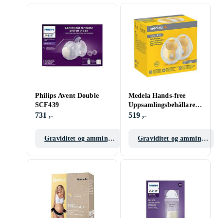
Philips Avent Double
Medela Hands-free
SCF439
Uppsamlingsbehållare
2-pack
731 ,-
519 ,-
Graviditet og amming
Graviditet og amming
tilbehør
tilbehør