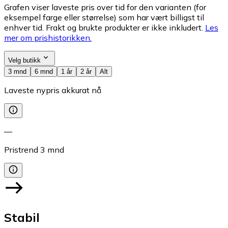
Grafen viser laveste pris over tid for den varianten (for
eksempel farge eller størrelse) som har vært billigst til
enhver tid. Frakt og brukte produkter er ikke inkludert.
Les
mer om prishistorikken.
Velg butikk
3 mnd
6 mnd
1 år
2 år
Alt
Laveste nypris akkurat nå
—
Pristrend
3
mnd
Stabil