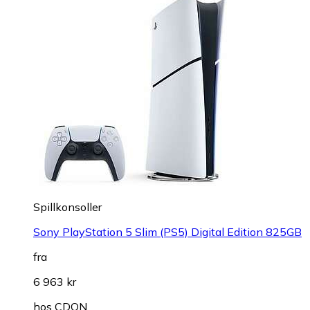
Spillkonsoller
Sony PlayStation 5 Slim (PS5) Digital Edition 825GB
fra
6 963 kr
hos
CDON