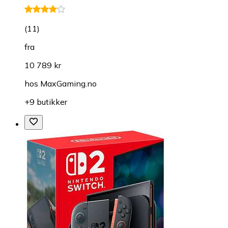
(
11
)
fra
10 789 kr
hos
MaxGaming.no
+9 butikker