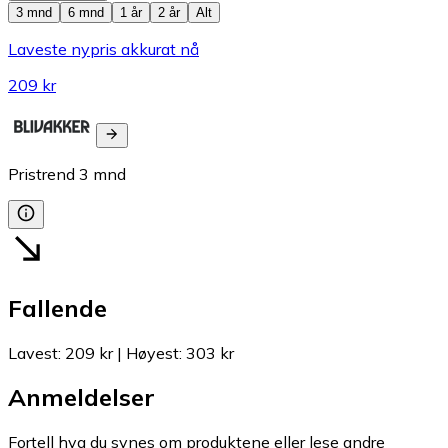
3 mnd
6 mnd
1 år
2 år
Alt
Laveste nypris akkurat nå
209 kr
Pristrend
3
mnd
Fallende
Lavest
:
209 kr
|
Høyest
:
303 kr
Anmeldelser
Fortell hva du synes om produktene eller lese andre