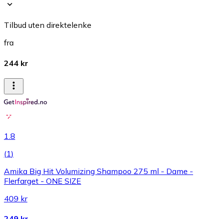
Tilbud uten direktelenke
fra
244 kr
1.8
(
1
)
Amika Big Hit Volumizing Shampoo 275 ml - Dame -
Flerfarget - ONE SIZE
409 kr
249 kr