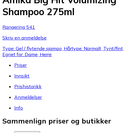
Shampoo 275ml
Rangering 541
Skriv en anmeldelse
Type: Gel / flytende sjampo, Hårtype: Normalt, Tynt/fint,
Egnet for: Dame, Herre
Priser
Innsikt
Prishistorikk
Anmeldelser
Info
Sammenlign priser og butikker