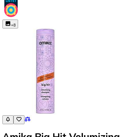
+
8
Amika Big Hit Volumizing