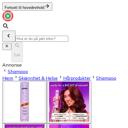
Fortsett til hovedinnhold
Søk
Annonse
Shampoo
Hjem
Skjønnhet & Helse
Hårprodukter
Shampoo