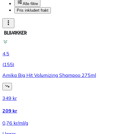
Alle filtre
Pris inkludert frakt
4.5
(
155
)
Amika Big Hit Volumizing Shampoo 275ml
349 kr
209 kr
0,76 kr/ml/g
I lager