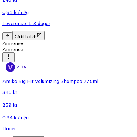
0,91 kr/ml/g
Leveranse: 1-3 dager
Gå til butikk
Annonse
Annonse
Amika Big Hit Volumizing Shampoo 275ml
345 kr
259 kr
0,94 kr/ml/g
I lager