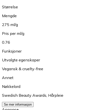
Størrelse
Mengde
275 ml/g
Pris per ml/g
0.76
Funksjoner
Utvalgte egenskaper
Vegansk & cruelty-free
Annet
Nøkkelord
Swedish Beauty Awards
,
Hårpleie
Se mer informasjon
Annonse