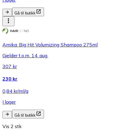
Gå til butikk
Amika: Big Hit Volumizing Shampoo 275ml
Gjelder t.o.m. 14. aug.
307 kr
230 kr
0,84 kr/ml/g
I lager
Gå til butikk
Vis 2 stk