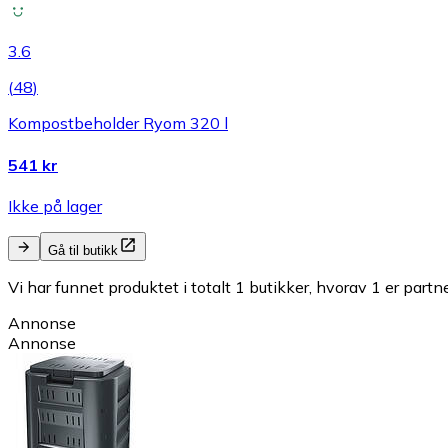
3.6
(
48
)
Kompostbeholder Ryom 320 l
541 kr
Ikke på lager
Gå til butikk
Vi har funnet produktet i totalt 1 butikker, hvorav 1 er partn
Annonse
Annonse