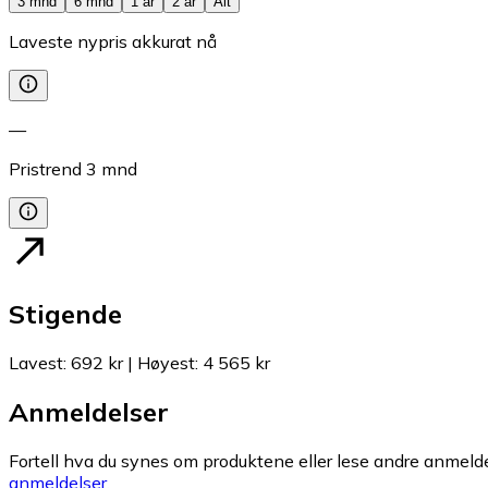
3 mnd
6 mnd
1 år
2 år
Alt
Laveste nypris akkurat nå
—
Pristrend
3
mnd
Stigende
Lavest
:
692 kr
|
Høyest
:
4 565 kr
Anmeldelser
Fortell hva du synes om produktene eller lese andre anmeldel
anmeldelser.