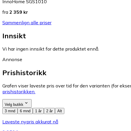
InnoHome SGS1010
fra
2 359 kr
Sammenlign alle priser
Innsikt
Vi har ingen innsikt for dette produktet ennå.
Annonse
Prishistorikk
Grafen viser laveste pris over tid for den varianten (for eksem
prishistorikken.
Velg butikk
3 mnd
6 mnd
1 år
2 år
Alt
Laveste nypris akkurat nå