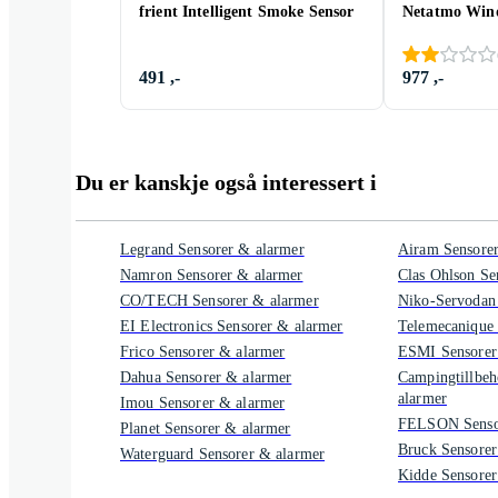
frient Intelligent Smoke Sensor
Netatmo Win
491 ,-
977 ,-
Du er kanskje også interessert i
Legrand Sensorer & alarmer
Airam Sensore
Namron Sensorer & alarmer
Clas Ohlson Se
CO/TECH Sensorer & alarmer
Niko-Servodan 
EI Electronics Sensorer & alarmer
Telemecanique 
Frico Sensorer & alarmer
ESMI Sensorer
Dahua Sensorer & alarmer
Campingtillbeh
alarmer
Imou Sensorer & alarmer
FELSON Sensor
Planet Sensorer & alarmer
Bruck Sensorer
Waterguard Sensorer & alarmer
Kidde Sensorer