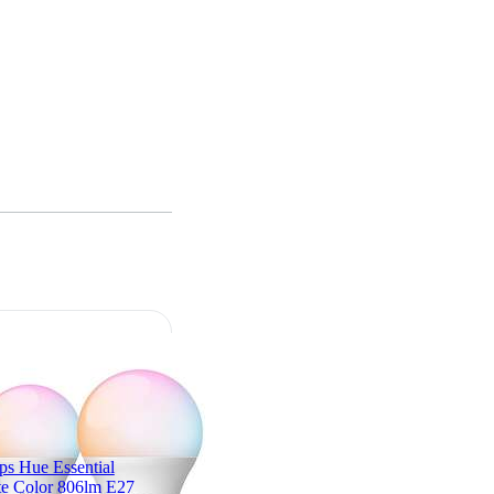
ips Hue Essential
e Color 806lm E27