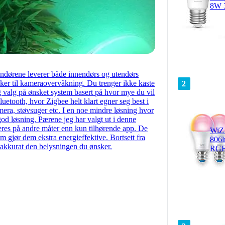
8W 
andørene leverer både innendørs og utendørs
klokker til kameraovervåkning. Du trenger ikke kaste
2
lig valg på ønsket system basert på hvor mye du vil
uetooth, hvor Zigbee helt klart egner seg best i
mera, støvsuger etc. I en noe mindre løsning hvor
god løsning. Pærene jeg har valgt ut i denne
leres på andre måter enn kun tilhørende app. De
WiZ
m gjør dem ekstra energieffektive. Bortsett fra
806
 akkurat den belysningen du ønsker.
RGB