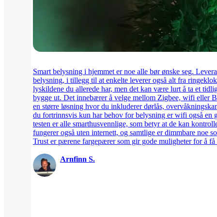
Smart belysning i hjemmet er noe alle bør ønske seg. Lever
belysning, i tillegg til at enkelte leverer også alt fra ringe
lyskildene du allerede har, men det kan være lurt å ta et tid
bygge ut. Det innebærer å velge mellom Zigbee, wifi eller Bl
en større løsning hvor du inkluderer dørlås, overvåkningska
du fortrinnsvis kun har behov for belysning er wifi også en 
testen er alle smarthusvennlige, som betyr at de kan kontrol
fungerer også uten internett, og samtlige er dimmbare noe so
Trust er pærene fargepærer som gir gode muligheter for å få
Arnfinn S.