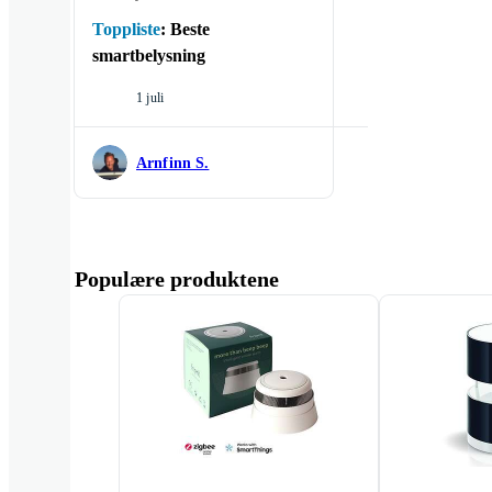
Toppliste
:
Beste
smartbelysning
1 juli
Arnfinn S.
Populære produktene