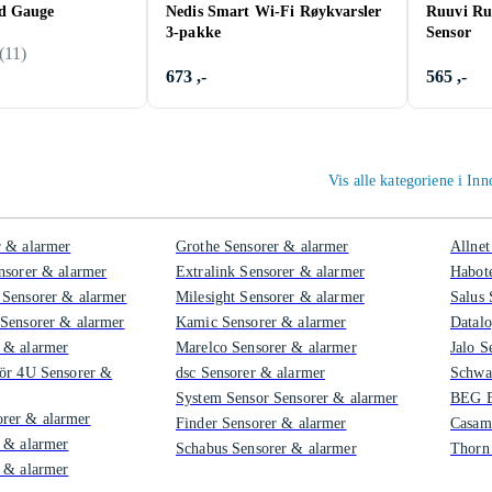
d Gauge
Nedis Smart Wi-Fi Røykvarsler
Ruuvi Ru
3-pakke
Sensor
(
11
)
673 ,-
565 ,-
Vis alle kategoriene i I
r & alarmer
Grothe Sensorer & alarmer
Allnet
nsorer & alarmer
Extralink Sensorer & alarmer
Habote
Sensorer & alarmer
Milesight Sensorer & alarmer
Salus 
Sensorer & alarmer
Kamic Sensorer & alarmer
Datalo
 & alarmer
Marelco Sensorer & alarmer
Jalo S
ör 4U Sensorer &
dsc Sensorer & alarmer
Schwa
System Sensor Sensorer & alarmer
BEG B
er & alarmer
Finder Sensorer & alarmer
Casam
 & alarmer
Schabus Sensorer & alarmer
Thorn
 & alarmer