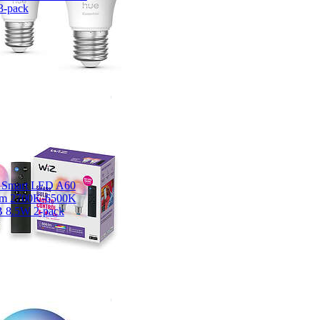
3-pack
 Smart LED A60
lm 2700K-6500K
 8.5W 2-pack