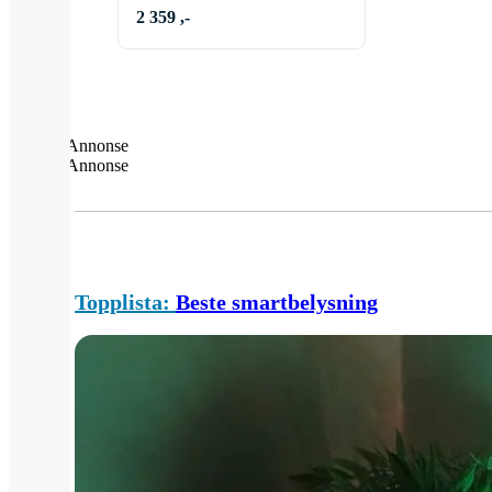
2 359 ,-
Annonse
Annonse
Topplista:
Beste smartbelysning