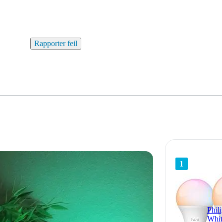
Rapporter feil
1
Phil
Whit