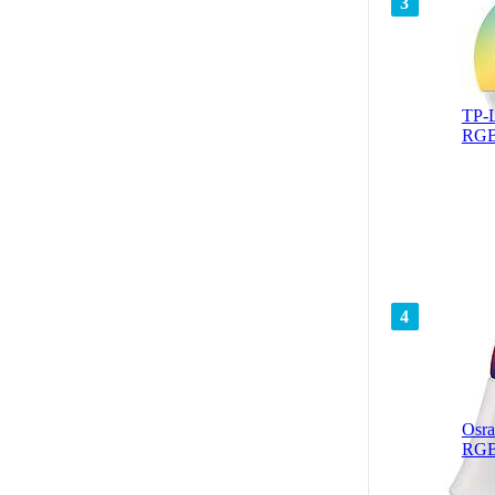
3
TP-L
RGB
4
Osr
RGB