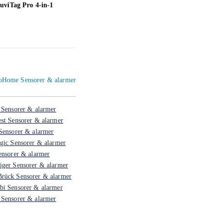
uviTag Pro 4-in-1
Cavius Trådløs Optisk
Shell
Røykvarsler 65mm
539 ,-
126 ,
nnoHome Sensorer & alarmer
 Sensorer & alarmer
st Sensorer & alarmer
Sensorer & alarmer
gic Sensorer & alarmer
ensorer & alarmer
iger Sensorer & alarmer
rück Sensorer & alarmer
bi Sensorer & alarmer
 Sensorer & alarmer