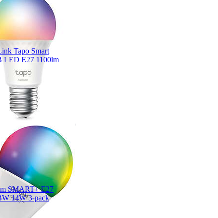
ink Tapo Smart
 LED E27 1100lm
am SMART+ E27
W 14W 3-pack