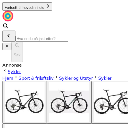
Fortsett til hovedinnhold
Søk
Annonse
Sykler
Hjem
Sport & friluftsliv
Sykler og Utstyr
Sykler