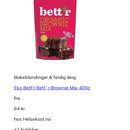
Bakeblandinger & ferdig deig
Eko Bett'r Bett`r Brownie Mix 400g
fra
64 kr
hos
Helsekost.no
+2 butikker