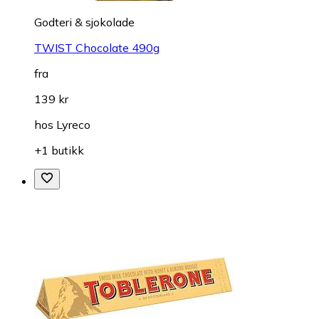
Godteri & sjokolade
TWIST Chocolate 490g
fra
139 kr
hos
Lyreco
+1 butikk