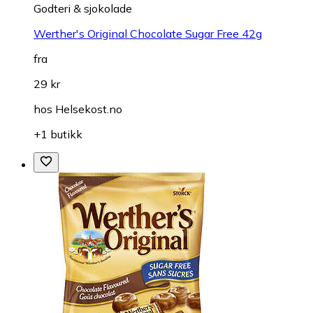
Godteri & sjokolade
Werther's Original Chocolate Sugar Free 42g
fra
29 kr
hos
Helsekost.no
+1 butikk