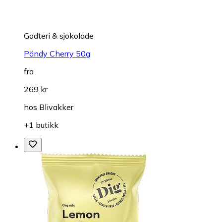
Godteri & sjokolade
Pändy Cherry 50g
fra
269 kr
hos
Blivakker
+1 butikk