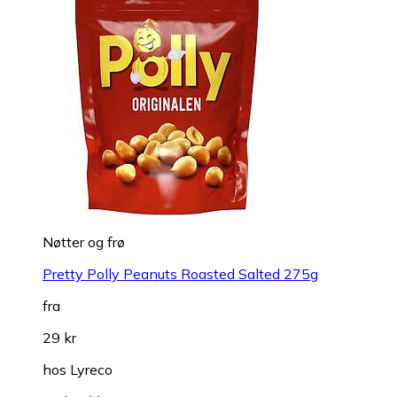
Nøtter og frø
Pretty Polly Peanuts Roasted Salted 275g
fra
29 kr
hos
Lyreco