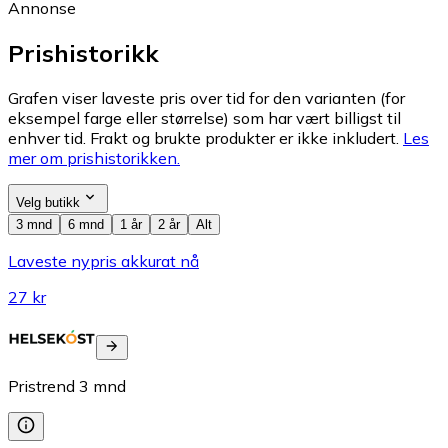
Annonse
Prishistorikk
Grafen viser laveste pris over tid for den varianten (for
eksempel farge eller størrelse) som har vært billigst til
enhver tid. Frakt og brukte produkter er ikke inkludert.
Les
mer om prishistorikken.
Velg butikk
3 mnd
6 mnd
1 år
2 år
Alt
Laveste nypris akkurat nå
27 kr
Pristrend
3
mnd