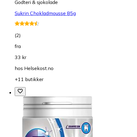
Godteri & sjokolade
Sukrin Chokladmousse 85g
(
2
)
fra
33 kr
hos
Helsekost.no
+11 butikker