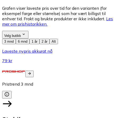
Grafen viser laveste pris over tid for den varianten (for
eksempel farge eller størrelse) som har vært billigst til
enhver tid. Frakt og brukte produkter er ikke inkludert.
Les
mer om prishistorikken.
Velg butikk
3 mnd
6 mnd
1 år
2 år
Alt
Laveste nypris akkurat nå
79 kr
Pristrend
3
mnd