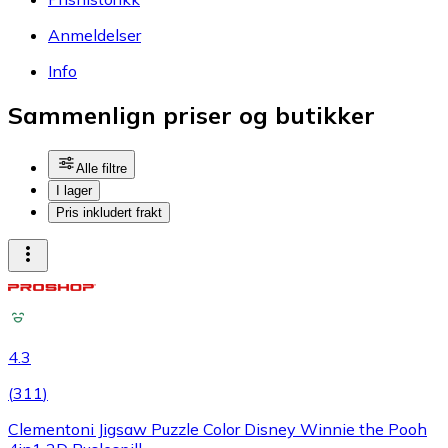
Anmeldelser
Info
Sammenlign priser og butikker
Alle filtre
I lager
Pris inkludert frakt
4.3
(
311
)
Clementoni Jigsaw Puzzle Color Disney Winnie the Pooh