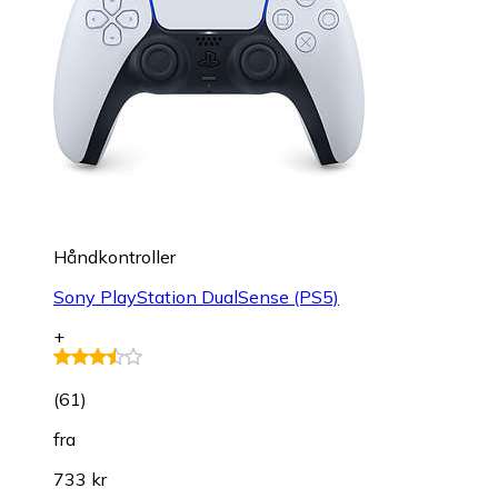
Håndkontroller
Sony PlayStation DualSense (PS5)
+
(
61
)
fra
733 kr