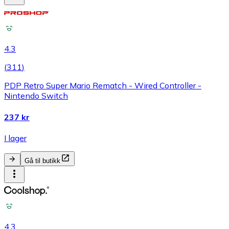
4.3
(
311
)
PDP Retro Super Mario Rematch - Wired Controller -
Nintendo Switch
237 kr
I lager
Gå til butikk
4.3