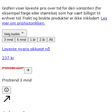
Grafen viser laveste pris over tid for den varianten (for
eksempel farge eller størrelse) som har vært billigst til
enhver tid. Frakt og brukte produkter er ikke inkludert.
Les
mer om prishistorikken.
Velg butikk
3 mnd
6 mnd
1 år
2 år
Alt
Laveste nypris akkurat nå
237 kr
Pristrend
3
mnd