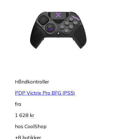
Håndkontroller
PDP Victrix Pro BFG (PS5)
fra
1 628 kr
hos
CoolShop
+8 butikker