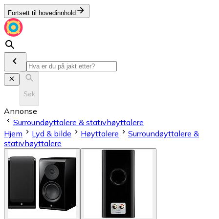
Fortsett til hovedinnhold
Søk
Annonse
Surroundøyttalere & stativhøyttalere
Hjem
Lyd & bilde
Høyttalere
Surroundøyttalere &
stativhøyttalere