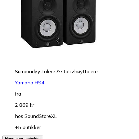
Surroundøyttalere & stativhøyttalere
Yamaha HS4
fra
2 869 kr
hos
SoundStoreXL
+5 butikker
Hopp over innholdet