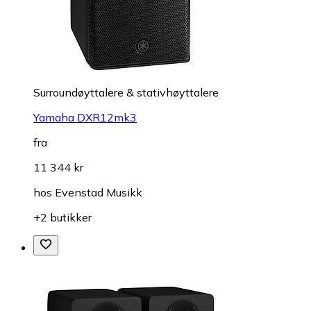
Surroundøyttalere & stativhøyttalere
Yamaha DXR12mk3
fra
11 344 kr
hos
Evenstad Musikk
+2 butikker