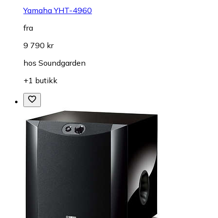
Yamaha YHT-4960
fra
9 790 kr
hos
Soundgarden
+1 butikk