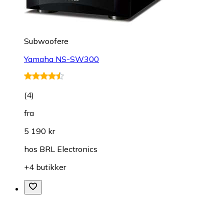
Subwoofere
Yamaha NS-SW300
(
4
)
fra
5 190 kr
hos
BRL Electronics
+4 butikker