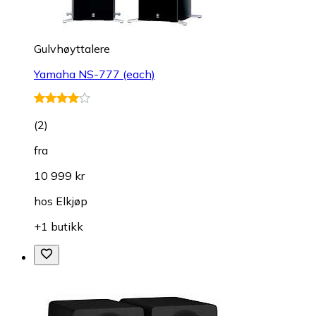
Gulvhøyttalere
Yamaha NS-777 (each)
(
2
)
fra
10 999 kr
hos
Elkjøp
+1 butikk