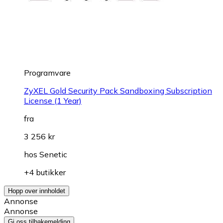
Programvare
ZyXEL Gold Security Pack Sandboxing Subscription
License (1 Year)
fra
3 256 kr
hos
Senetic
+4 butikker
Hopp over innholdet
Annonse
Annonse
Gi oss tilbakemelding