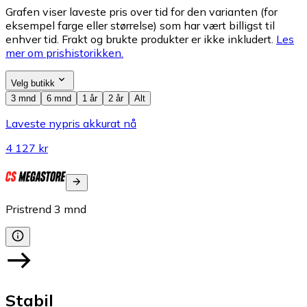
Grafen viser laveste pris over tid for den varianten (for
eksempel farge eller størrelse) som har vært billigst til
enhver tid. Frakt og brukte produkter er ikke inkludert.
Les
mer om prishistorikken.
Velg butikk
3 mnd
6 mnd
1 år
2 år
Alt
Laveste nypris akkurat nå
4 127 kr
Pristrend
3
mnd
Stabil