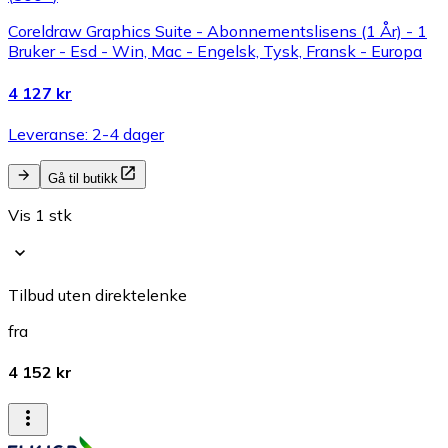
Coreldraw Graphics Suite - Abonnementslisens (1 År) - 1
Bruker - Esd - Win, Mac - Engelsk, Tysk, Fransk - Europa
4 127 kr
Leveranse: 2-4 dager
Gå til butikk
Vis 1 stk
Tilbud uten direktelenke
fra
4 152 kr