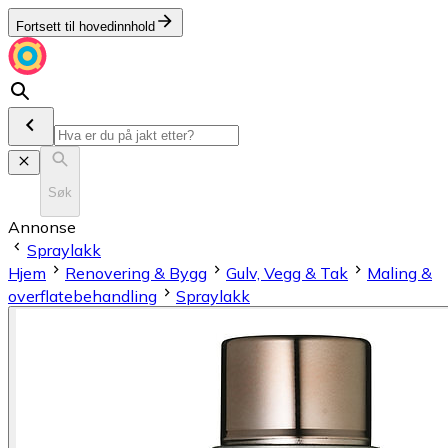
Fortsett til hovedinnhold
Søk
Annonse
Spraylakk
Hjem
Renovering & Bygg
Gulv, Vegg & Tak
Maling &
overflatebehandling
Spraylakk