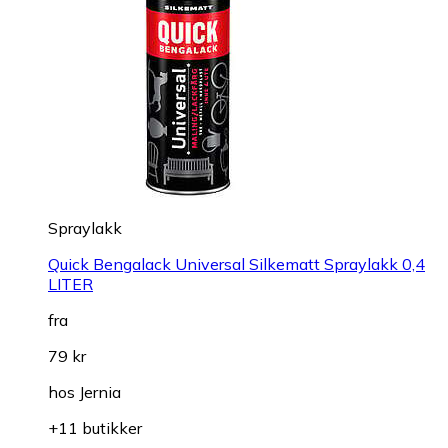
Spraylakk
Quick Bengalack Universal Silkematt Spraylakk 0,4
LITER
fra
79 kr
hos
Jernia
+11 butikker