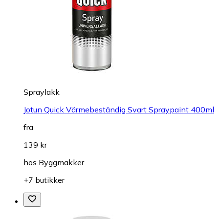
Spraylakk
Jotun Quick Värmebeständig Svart Spraypaint 400ml
fra
139 kr
hos
Byggmakker
+7 butikker