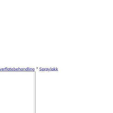
verflatebehandling
Spraylakk