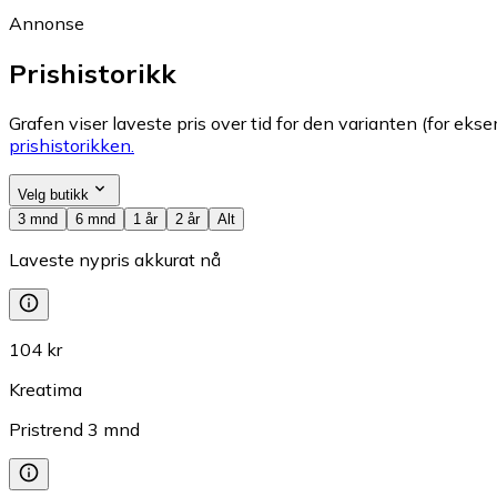
Annonse
Prishistorikk
Grafen viser laveste pris over tid for den varianten (for eksem
prishistorikken.
Velg butikk
3 mnd
6 mnd
1 år
2 år
Alt
Laveste nypris akkurat nå
104 kr
Kreatima
Pristrend
3
mnd