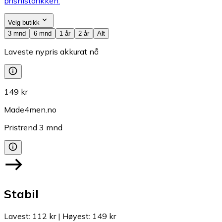
prishistorikken.
Velg butikk
3 mnd
6 mnd
1 år
2 år
Alt
Laveste nypris akkurat nå
149 kr
Made4men.no
Pristrend
3
mnd
Stabil
Lavest
:
112 kr
|
Høyest
:
149 kr