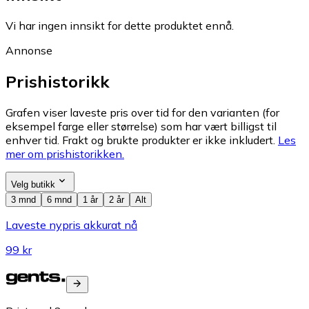
Vi har ingen innsikt for dette produktet ennå.
Annonse
Prishistorikk
Grafen viser laveste pris over tid for den varianten (for
eksempel farge eller størrelse) som har vært billigst til
enhver tid. Frakt og brukte produkter er ikke inkludert.
Les
mer om prishistorikken.
Velg butikk
3 mnd
6 mnd
1 år
2 år
Alt
Laveste nypris akkurat nå
99 kr