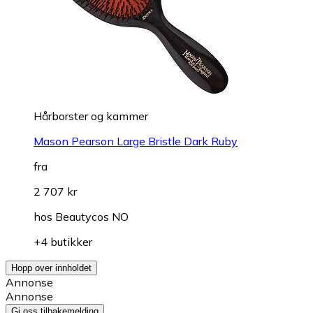
Hårborster og kammer
Mason Pearson Large Bristle Dark Ruby
fra
2 707 kr
hos
Beautycos NO
+4 butikker
Hopp over innholdet
Annonse
Annonse
Gi oss tilbakemelding