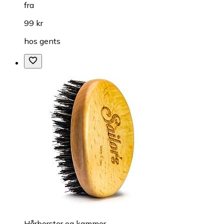
fra
99 kr
hos
gents
Hårborster og kammer