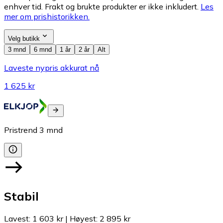
enhver tid. Frakt og brukte produkter er ikke inkludert.
Les
mer om prishistorikken.
Velg butikk
3 mnd
6 mnd
1 år
2 år
Alt
Laveste nypris akkurat nå
1 625 kr
Pristrend
3
mnd
Stabil
Lavest
:
1 603 kr
|
Høyest
:
2 895 kr