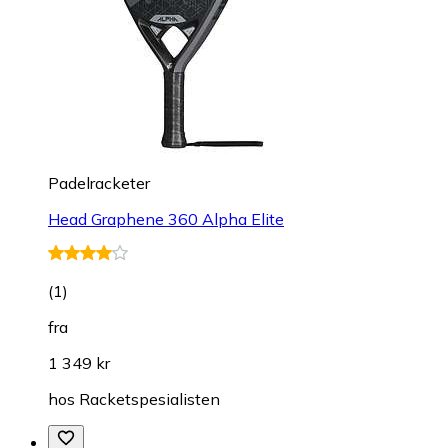
Padelracketer
Head Graphene 360 Alpha Elite
(
1
)
fra
1 349 kr
hos
Racketspesialisten