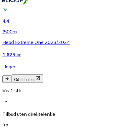
4.4
(
500+
)
Head Extreme One 2023/2024
1 625 kr
I lager
Gå til butikk
Vis 1 stk
Tilbud uten direktelenke
fra