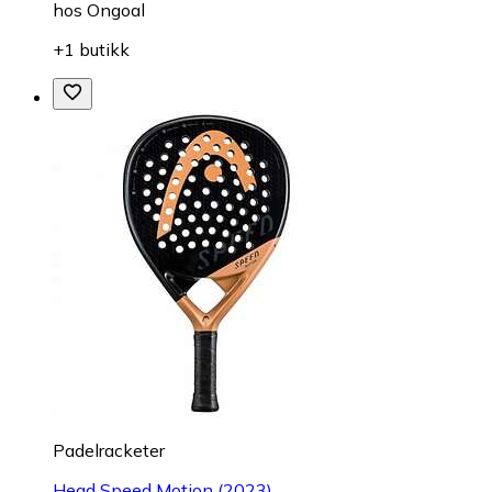
hos
Ongoal
+1 butikk
Padelracketer
Head Speed Motion (2023)