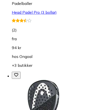
Padelballer
Head Padel Pro (3 bollar)
(
2
)
fra
94 kr
hos
Ongoal
+3 butikker