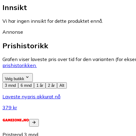
Innsikt
Vi har ingen innsikt for dette produktet ennå.
Annonse
Prishistorikk
Grafen viser laveste pris over tid for den varianten (for eksem
prishistorikken.
Velg butikk
3 mnd
6 mnd
1 år
2 år
Alt
Laveste nypris akkurat nå
379 kr
Pristrend
3
mnd