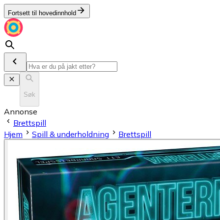
Fortsett til hovedinnhold
Søk
Annonse
Brettspill
Hjem
Spill & underholdning
Brettspill