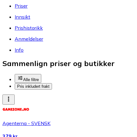
Priser
Innsikt
Prishistorikk
Anmeldelser
Info
Sammenlign priser og butikker
Alle filtre
Pris inkludert frakt
Agenterna - SVENSK
379 kr