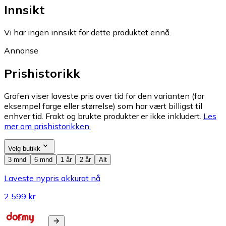
Innsikt
Vi har ingen innsikt for dette produktet ennå.
Annonse
Prishistorikk
Grafen viser laveste pris over tid for den varianten (for
eksempel farge eller størrelse) som har vært billigst til
enhver tid. Frakt og brukte produkter er ikke inkludert.
Les
mer om prishistorikken.
Velg butikk
3 mnd
6 mnd
1 år
2 år
Alt
Laveste nypris akkurat nå
2 599 kr