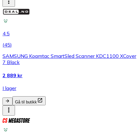
4.5
(
45
)
SAMSUNG Koamtac SmartSled Scanner KDC1100 XCover
7 Black
2 889 kr
I lager
Gå til butikk