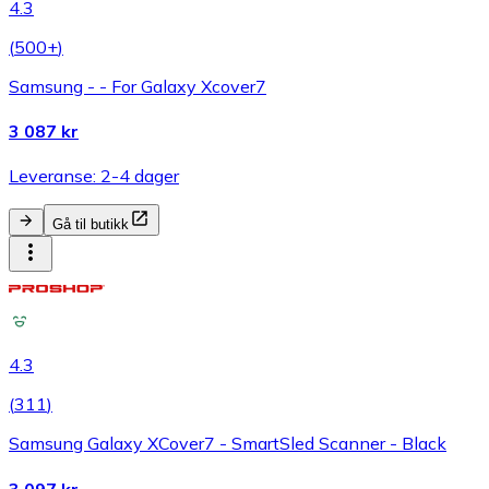
4.3
(
500+
)
Samsung - - For Galaxy Xcover7
3 087 kr
Leveranse: 2-4 dager
Gå til butikk
4.3
(
311
)
Samsung Galaxy XCover7 - SmartSled Scanner - Black
3 097 kr