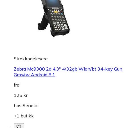
Strekkodelesere
Zebra Mc9300 2d 4.3" 4/32gb Wlan/bt 34-key Gun
Gms/rw Android 8.1
fra
125 kr
hos
Senetic
+1 butikk