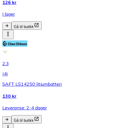
126 kr
I lager
Gå til butikk
2.3
(
4
)
SAFT LS14250 litiumbatteri
130 kr
Leveranse: 2-4 dager
Gå til butikk