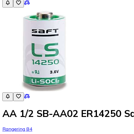
AA 1/2 SB-AA02 ER14250 Sa
Rangering 84