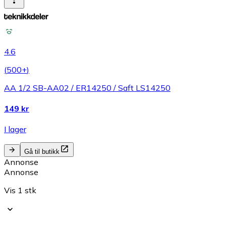
4.6
(
500+
)
AA 1/2 SB-AA02 / ER14250 / Saft LS14250
149 kr
I lager
Gå til butikk
Annonse
Annonse
Vis 1 stk