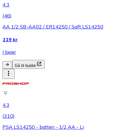
4.3
(
46
)
AA 1/2 SB-AA02 / ER14250 / Saft LS14250
119 kr
I lager
Gå til butikk
4.3
(
310
)
PSA LS14250 - batteri - 1/2 AA - Li