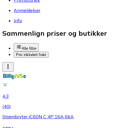
Anmeldelser
Info
Sammenlign priser og butikker
Alle filtre
Pris inkludert frakt
4.3
(
40
)
Strømbryter iC60N C 4P 16A 6kA