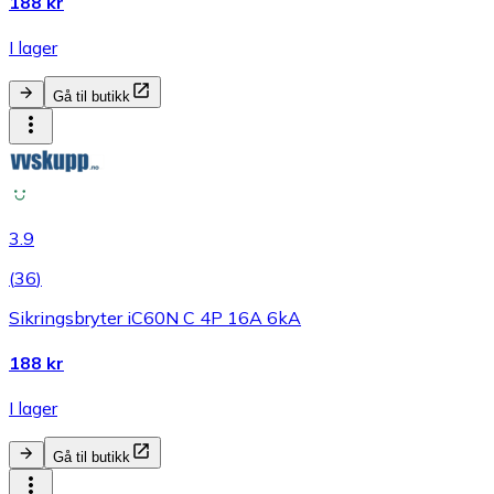
188 kr
I lager
Gå til butikk
3.9
(
36
)
Sikringsbryter iC60N C 4P 16A 6kA
188 kr
I lager
Gå til butikk