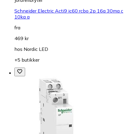
Schneider Electric Acti9 ic60 rcbo 2p 16a 30ma c
10ka a
fra
469 kr
hos
Nordic LED
+5 butikker