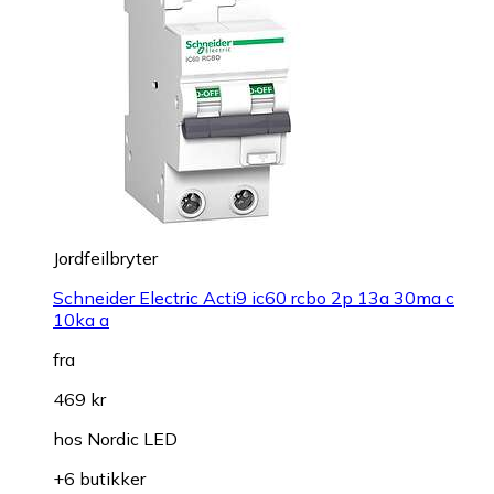
Jordfeilbryter
Schneider Electric Acti9 ic60 rcbo 2p 13a 30ma c
10ka a
fra
469 kr
hos
Nordic LED
+6 butikker