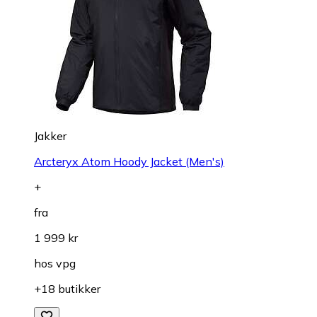
Jakker
Arcteryx Atom Hoody Jacket (Men's)
+
fra
1 999 kr
hos
vpg
+18 butikker