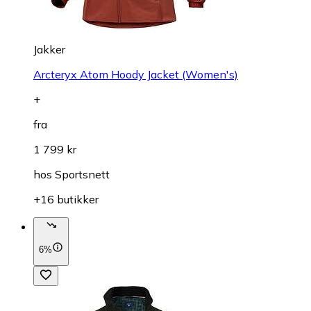
Jakker
Arcteryx Atom Hoody Jacket (Women's)
+
fra
1 799 kr
hos
Sportsnett
+16 butikker
6%