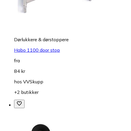
Dørlukkere & dørstoppere
Habo 1100 door stop
fra
84 kr
hos
VVSkupp
+2 butikker