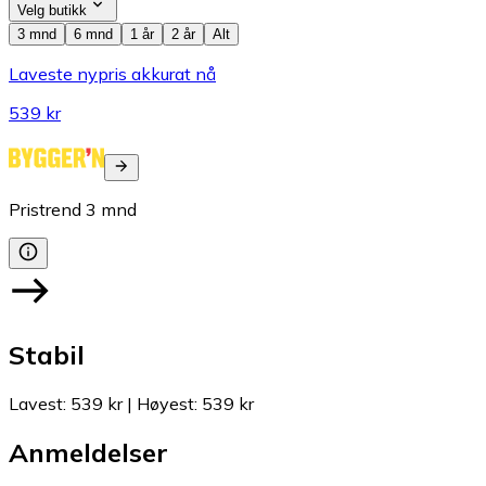
Velg butikk
3 mnd
6 mnd
1 år
2 år
Alt
Laveste nypris akkurat nå
539 kr
Pristrend
3
mnd
Stabil
Lavest
:
539 kr
|
Høyest
:
539 kr
Anmeldelser