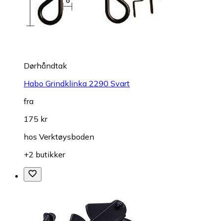
Dørhåndtak
Habo Grindklinka 2290 Svart
fra
175 kr
hos
Verktøysboden
+2 butikker