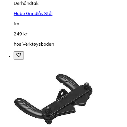
Dørhåndtak
Habo Grindlås Stål
fra
249 kr
hos
Verktøysboden