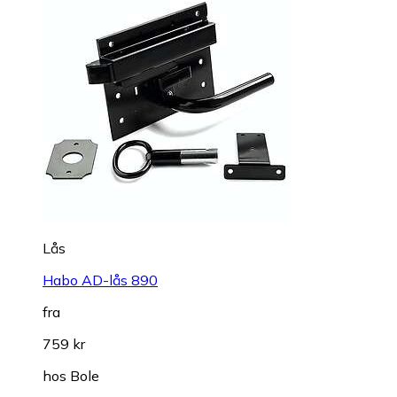
Lås
Habo AD-lås 890
fra
759 kr
hos
Bole