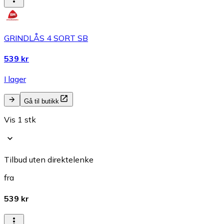
GRINDLÅS 4 SORT SB
539 kr
I lager
Gå til butikk
Vis 1 stk
Tilbud uten direktelenke
fra
539 kr