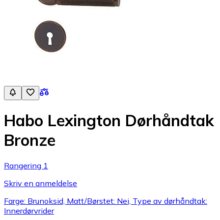
Habo Lexington Dørhåndtak
Bronze
Rangering 1
Skriv en anmeldelse
Farge: Brunoksid, Matt/Børstet: Nei, Type av dørhåndtak:
Innerdørvrider