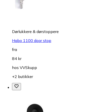
Dørlukkere & dørstoppere
Habo 1100 door stop
fra
84 kr
hos
VVSkupp
+2 butikker