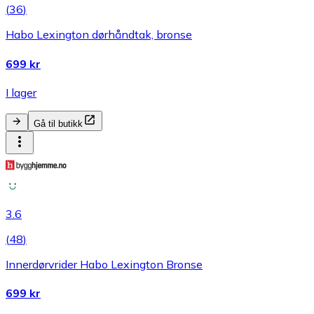
(
36
)
Habo Lexington dørhåndtak, bronse
699 kr
I lager
Gå til butikk
3.6
(
48
)
Innerdørvrider Habo Lexington Bronse
699 kr