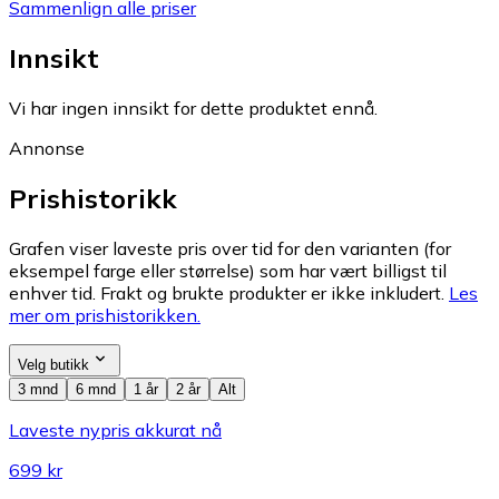
Sammenlign alle priser
Innsikt
Vi har ingen innsikt for dette produktet ennå.
Annonse
Prishistorikk
Grafen viser laveste pris over tid for den varianten (for
eksempel farge eller størrelse) som har vært billigst til
enhver tid. Frakt og brukte produkter er ikke inkludert.
Les
mer om prishistorikken.
Velg butikk
3 mnd
6 mnd
1 år
2 år
Alt
Laveste nypris akkurat nå
699 kr