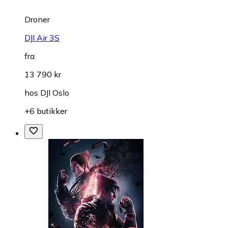
Droner
DJI Air 3S
fra
13 790 kr
hos
DJI Oslo
+6 butikker