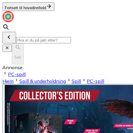
Fortsett til hovedinnhold
Søk
Annonse
PC-spill
Hjem
Spill & underholdning
Spill
PC-spill