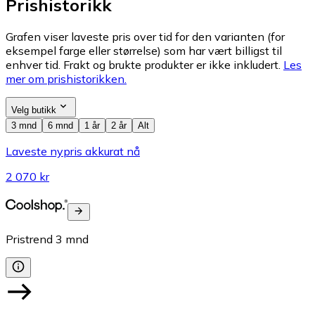
Prishistorikk
Grafen viser laveste pris over tid for den varianten (for
eksempel farge eller størrelse) som har vært billigst til
enhver tid. Frakt og brukte produkter er ikke inkludert.
Les
mer om prishistorikken.
Velg butikk
3 mnd
6 mnd
1 år
2 år
Alt
Laveste nypris akkurat nå
2 070 kr
Pristrend
3
mnd