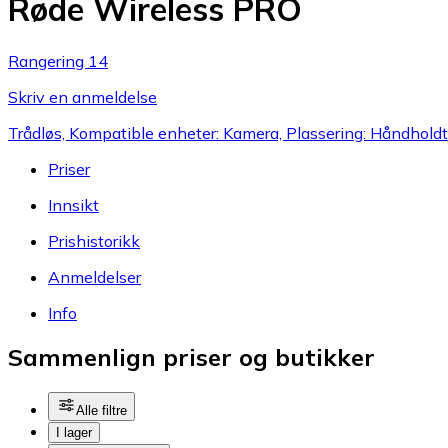
Røde Wireless PRO
Rangering 14
Skriv en anmeldelse
Trådløs, Kompatible enheter: Kamera, Plassering: Håndholdt
Priser
Innsikt
Prishistorikk
Anmeldelser
Info
Sammenlign priser og butikker
Alle filtre
I lager