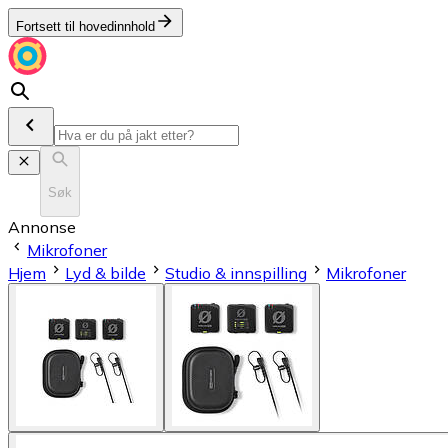
Fortsett til hovedinnhold
Søk
Annonse
Mikrofoner
Hjem
Lyd & bilde
Studio & innspilling
Mikrofoner