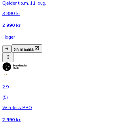
Gjelder t.o.m. 11. aug.
3 990 kr
2 990 kr
I lager
Gå til butikk
2.9
(
5
)
Wireless PRO
2 990 kr