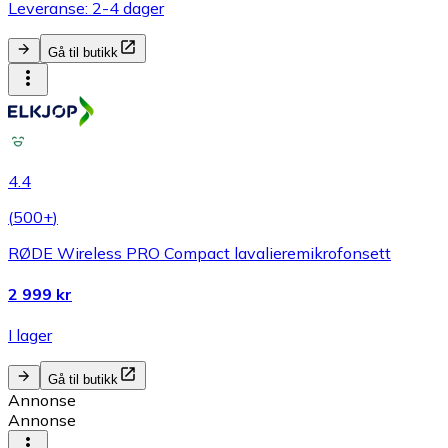
Leveranse: 2-4 dager
Gå til butikk
4.4
(
500+
)
RØDE Wireless PRO Compact lavalieremikrofonsett
2 999 kr
I lager
Gå til butikk
Annonse
Annonse