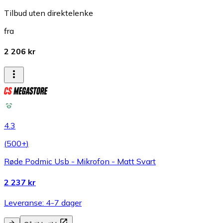
Tilbud uten direktelenke
fra
2 206 kr
4.3
(
500+
)
Røde Podmic Usb - Mikrofon - Matt Svart
2 237 kr
Leveranse: 4-7 dager