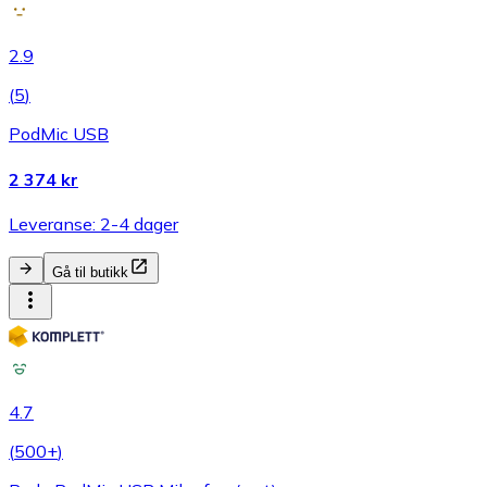
2.9
(
5
)
PodMic USB
2 374 kr
Leveranse: 2-4 dager
Gå til butikk
4.7
(
500+
)