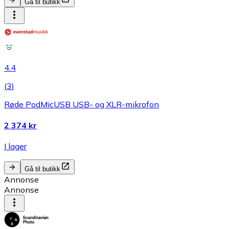
Gå til butikk
4.4
(
3
)
Røde PodMicUSB USB- og XLR-mikrofon
2 374 kr
I lager
Gå til butikk
Annonse
Annonse