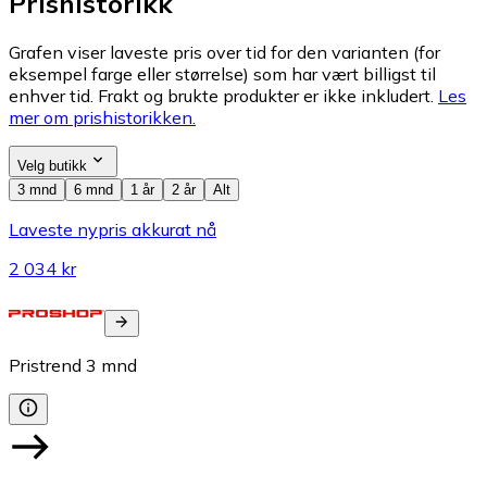
Prishistorikk
Grafen viser laveste pris over tid for den varianten (for
eksempel farge eller størrelse) som har vært billigst til
enhver tid. Frakt og brukte produkter er ikke inkludert.
Les
mer om prishistorikken.
Velg butikk
3 mnd
6 mnd
1 år
2 år
Alt
Laveste nypris akkurat nå
2 034 kr
Pristrend
3
mnd