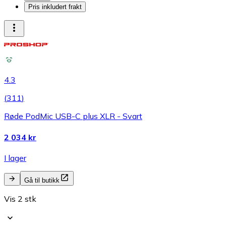
Pris inkludert frakt
4.3
(
311
)
Røde PodMic USB-C plus XLR - Svart
2 034 kr
I lager
Gå til butikk
Vis 2 stk