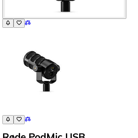
Røde PodMic USB