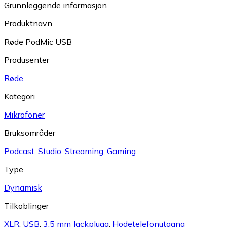
Grunnleggende informasjon
Produktnavn
Røde PodMic USB
Produsenter
Røde
Kategori
Mikrofoner
Bruksområder
Podcast
,
Studio
,
Streaming
,
Gaming
Type
Dynamisk
Tilkoblinger
XLR
,
USB
,
3,5 mm Jackplugg
,
Hodetelefonutgang