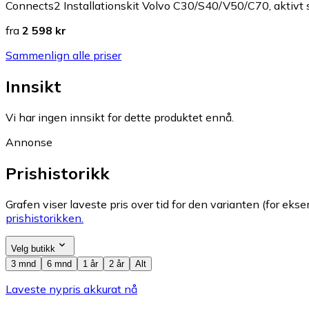
Connects2 Installationskit Volvo C30/S40/V50/C70, aktivt
fra
2 598 kr
Sammenlign alle priser
Innsikt
Vi har ingen innsikt for dette produktet ennå.
Annonse
Prishistorikk
Grafen viser laveste pris over tid for den varianten (for eksem
prishistorikken.
Velg butikk
3 mnd
6 mnd
1 år
2 år
Alt
Laveste nypris akkurat nå