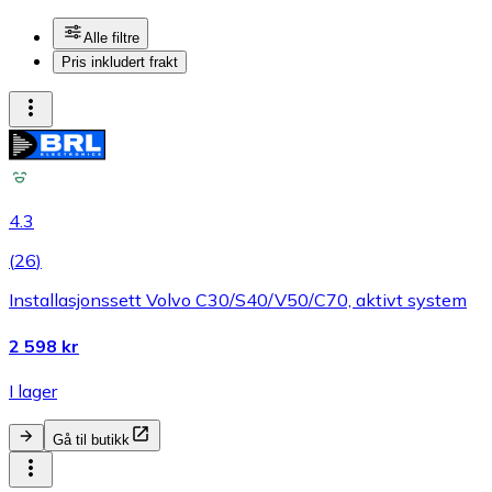
Alle filtre
Pris inkludert frakt
4.3
(
26
)
Installasjonssett Volvo C30/S40/V50/C70, aktivt system
2 598 kr
I lager
Gå til butikk