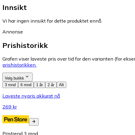
Innsikt
Vi har ingen innsikt for dette produktet ennå.
Annonse
Prishistorikk
Grafen viser laveste pris over tid for den varianten (for eksem
prishistorikken.
Velg butikk
3 mnd
6 mnd
1 år
2 år
Alt
Laveste nypris akkurat nå
269 kr
Pristrend
3
mnd