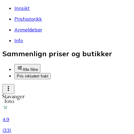
Innsikt
Prishistorikk
Anmeldelser
Info
Sammenlign priser og butikker
Alle filtre
Pris inkludert frakt
4.9
(
33
)