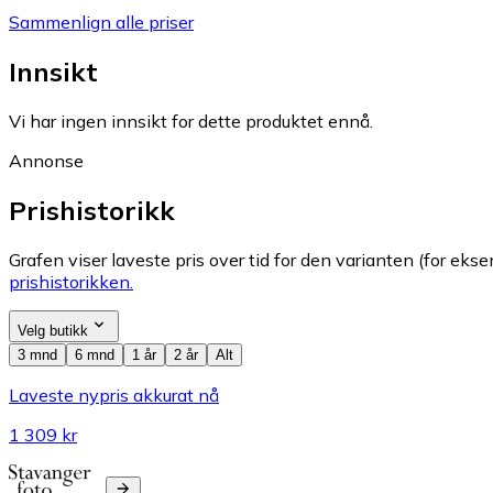
Sammenlign alle priser
Innsikt
Vi har ingen innsikt for dette produktet ennå.
Annonse
Prishistorikk
Grafen viser laveste pris over tid for den varianten (for eksem
prishistorikken.
Velg butikk
3 mnd
6 mnd
1 år
2 år
Alt
Laveste nypris akkurat nå
1 309 kr