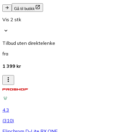
Gå til butikk
Vis 2 stk
Tilbud uten direktelenke
fra
1 399 kr
4.3
(
310
)
Elinchrom D-Lite RX ONE