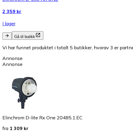
2 359 kr
I lager
Gå til butikk
Vi har funnet produktet i totalt 5 butikker, hvorav 3 er partn
Annonse
Annonse
Elinchrom D-lite Rx One 20485.1.EC
fra
1 309 kr