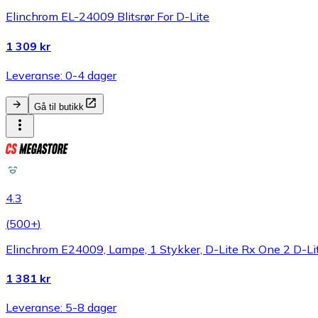
Elinchrom EL-24009 Blitsrør For D-Lite
1 309 kr
Leveranse: 0-4 dager
Gå til butikk
4.3
(
500+
)
Elinchrom E24009, Lampe, 1 Stykker, D-Lite Rx One 2 D-Li
1 381 kr
Leveranse: 5-8 dager