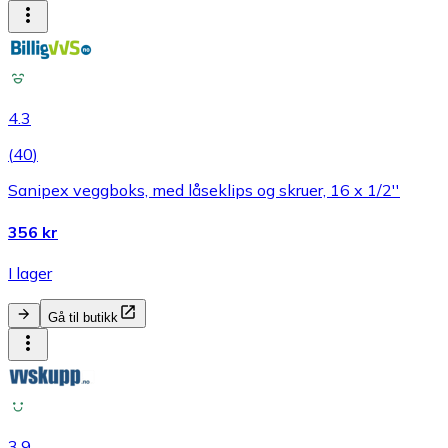
4.3
(
40
)
Sanipex veggboks, med låseklips og skruer, 16 x 1/2''
356 kr
I lager
Gå til butikk
3.9