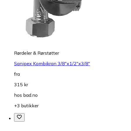
Rørdeler & Rørstøtter
Sanipex Kombikran 3/8"x1/2"x3/8"
fra
315 kr
hos
bad.no
+3 butikker