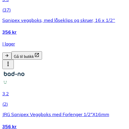
(
37
)
Sanipex veggboks, med låseklips og skruer, 16 x 1/2''
356 kr
I lager
Gå til butikk
3.2
(
2
)
JRG Sanipex Veggboks med Forlenger 1/2"X16mm
356 kr