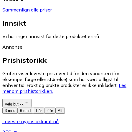
Sammenlign alle priser
Innsikt
Vi har ingen innsikt for dette produktet ennå.
Annonse
Prishistorikk
Grafen viser laveste pris over tid for den varianten (for
eksempel farge eller størrelse) som har vært billigst til
enhver tid. Frakt og brukte produkter er ikke inkludert.
Les
mer om prishistorikken.
Velg butikk
3 mnd
6 mnd
1 år
2 år
Alt
Laveste nypris akkurat nå
356 kr