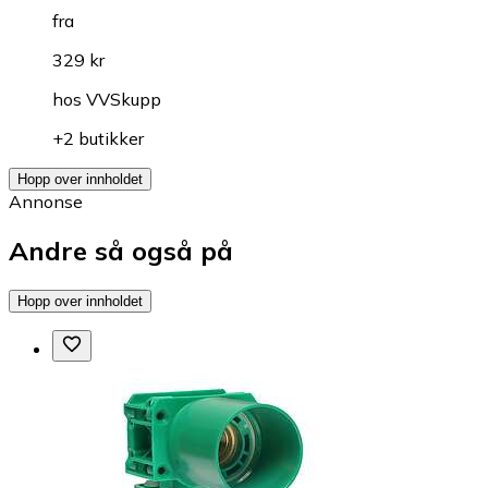
fra
329 kr
hos
VVSkupp
+2 butikker
Hopp over innholdet
Annonse
Andre så også på
Hopp over innholdet