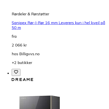
Rørdeler & Rørstøtter
Sanipex Rør-I-Rør 16 mm Leverers kun i hel kveil på
50 m
fra
2 066 kr
hos
Billigvvs.no
+2 butikker