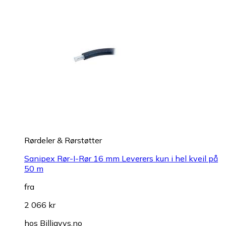
Rørdeler & Rørstøtter
Sanipex Rør-I-Rør 16 mm Leverers kun i hel kveil på
50 m
fra
2 066 kr
hos
Billigvvs.no