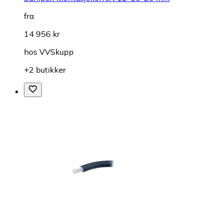
fra
14 956 kr
hos
VVSkupp
+2 butikker