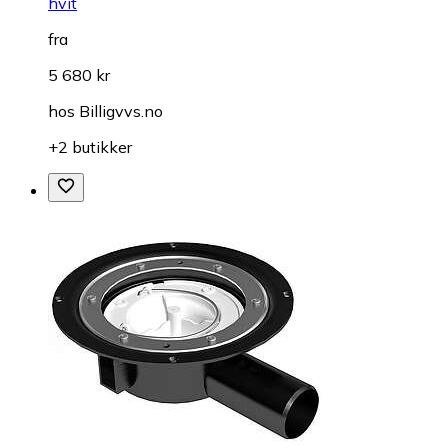
hvit
fra
5 680 kr
hos
Billigvvs.no
+2 butikker