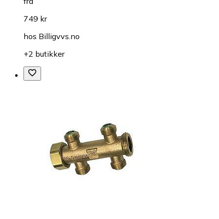
fra
749 kr
hos
Billigvvs.no
+2 butikker