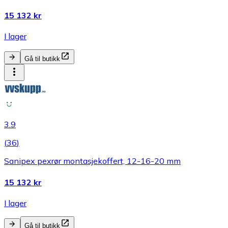
15 132 kr
I lager
Gå til butikk
3.9
(
36
)
Sanipex pexrør montasjekoffert, 12-16-20 mm
15 132 kr
I lager
Gå til butikk