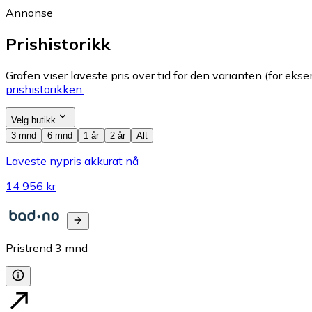
Annonse
Prishistorikk
Grafen viser laveste pris over tid for den varianten (for eksem
prishistorikken.
Velg butikk
3 mnd
6 mnd
1 år
2 år
Alt
Laveste nypris akkurat nå
14 956 kr
Pristrend
3
mnd