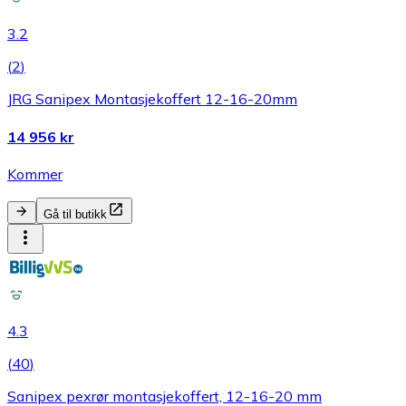
3.2
(
2
)
JRG Sanipex Montasjekoffert 12-16-20mm
14 956 kr
Kommer
Gå til butikk
4.3
(
40
)
Sanipex pexrør montasjekoffert, 12-16-20 mm