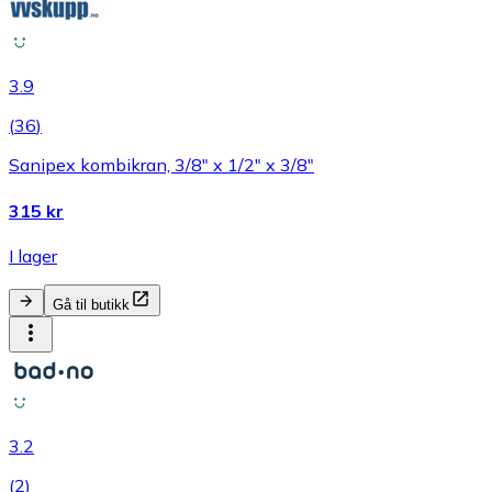
3.9
(
36
)
Sanipex kombikran, 3/8" x 1/2" x 3/8"
315 kr
I lager
Gå til butikk
3.2
(
2
)