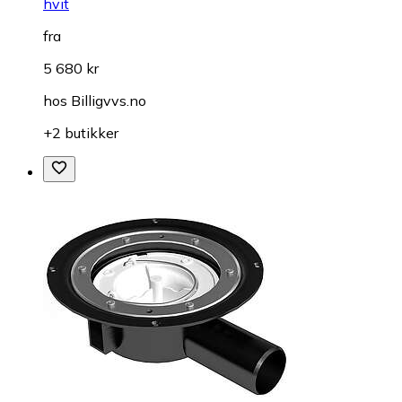
hvit
fra
5 680 kr
hos
Billigvvs.no
+2 butikker