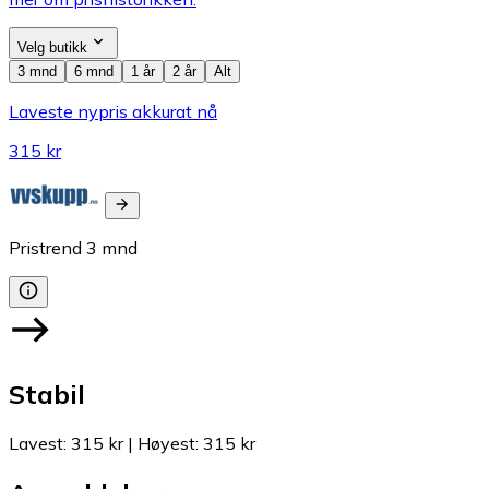
Velg butikk
3 mnd
6 mnd
1 år
2 år
Alt
Laveste nypris akkurat nå
315 kr
Pristrend
3
mnd
Stabil
Lavest
:
315 kr
|
Høyest
:
315 kr