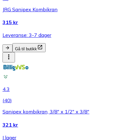
JRG Sanipex Kombikran
315 kr
Leveranse: 3-7 dager
Gå til butikk
4.3
(
40
)
Sanipex kombikran, 3/8" x 1/2" x 3/8"
321 kr
I lager