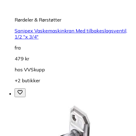
Rørdeler & Rørstøtter
Sanipex Vaskemaskinkran Med tilbakeslagsventil,
1/2 "x 3/4"
fra
479 kr
hos
VVSkupp
+2 butikker