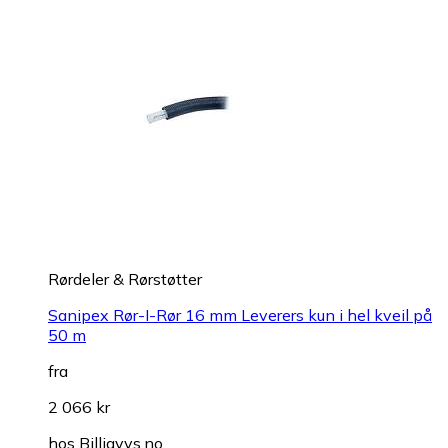
Rørdeler & Rørstøtter
Sanipex Rør-I-Rør 16 mm Leverers kun i hel kveil på
50 m
fra
2 066 kr
hos
Billigvvs.no