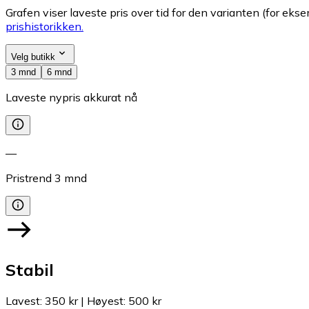
Grafen viser laveste pris over tid for den varianten (for eksem
prishistorikken.
Velg butikk
3 mnd
6 mnd
Laveste nypris akkurat nå
—
Pristrend
3
mnd
Stabil
Lavest
:
350 kr
|
Høyest
:
500 kr