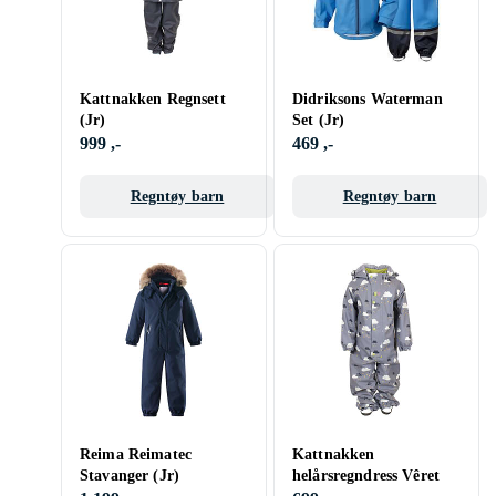
Kattnakken Regnsett
Didriksons Waterman
(Jr)
Set (Jr)
999 ,-
469 ,-
Regntøy barn
Regntøy barn
Reima Reimatec
Kattnakken
Stavanger (Jr)
helårsregndress Vêret