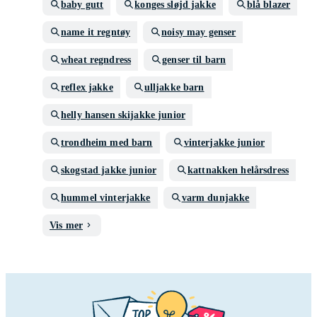
baby gutt
konges sløjd jakke
blå blazer
name it regntøy
noisy may genser
wheat regndress
genser til barn
reflex jakke
ulljakke barn
helly hansen skijakke junior
trondheim med barn
vinterjakke junior
skogstad jakke junior
kattnakken helårsdress
hummel vinterjakke
varm dunjakke
Vis mer