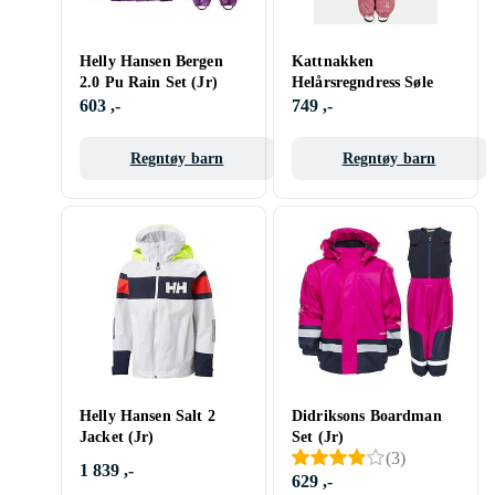
Helly Hansen Bergen
Kattnakken
2.0 Pu Rain Set (Jr)
Helårsregndress Søle
603 ,-
749 ,-
Regntøy barn
Regntøy barn
Helly Hansen Salt 2
Didriksons Boardman
Jacket (Jr)
Set (Jr)
(
3
)
1 839 ,-
629 ,-