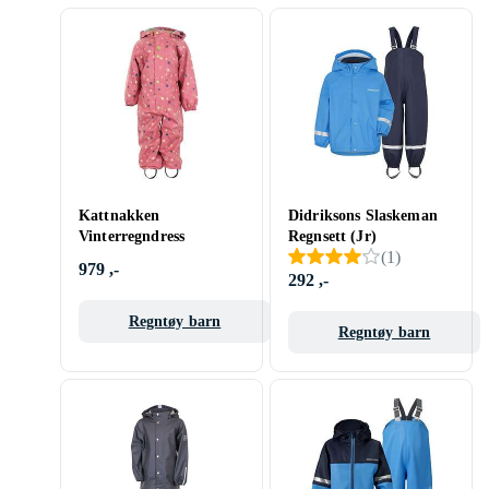
Kattnakken
Didriksons Slaskeman
Vinterregndress
Regnsett (Jr)
(
1
)
979 ,-
292 ,-
Regntøy barn
Regntøy barn