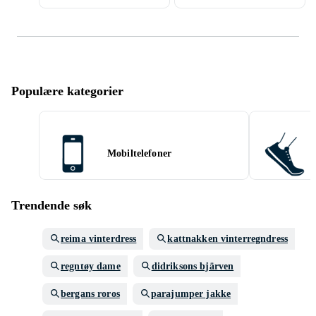
Populære kategorier
Mobiltelefoner
Trendende søk
reima vinterdress
kattnakken vinterregndress
regntøy dame
didriksons bjärven
bergans roros
parajumper jakke