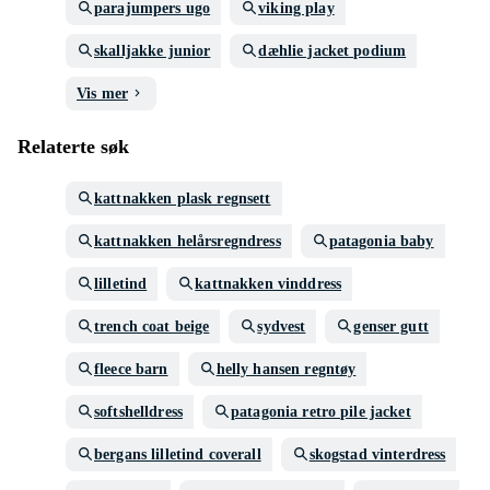
parajumpers ugo
viking play
skalljakke junior
dæhlie jacket podium
Vis mer
Relaterte søk
kattnakken plask regnsett
kattnakken helårsregndress
patagonia baby
lilletind
kattnakken vinddress
trench coat beige
sydvest
genser gutt
fleece barn
helly hansen regntøy
softshelldress
patagonia retro pile jacket
bergans lilletind coverall
skogstad vinterdress