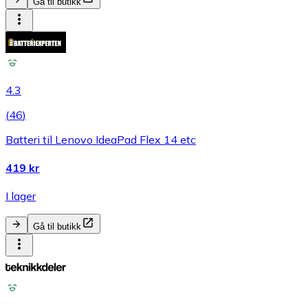
Gå til butikk
4.3
(
46
)
Batteri til Lenovo IdeaPad Flex 14 etc
419 kr
I lager
Gå til butikk