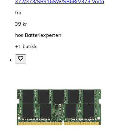
372/373/SR916SW/SR68/V373 Varta
fra
39 kr
hos
Batteriexperten
+1 butikk