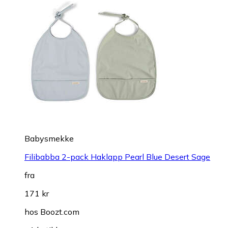
Babysmekke
Filibabba 2-pack Haklapp Pearl Blue Desert Sage
fra
171 kr
hos
Boozt.com