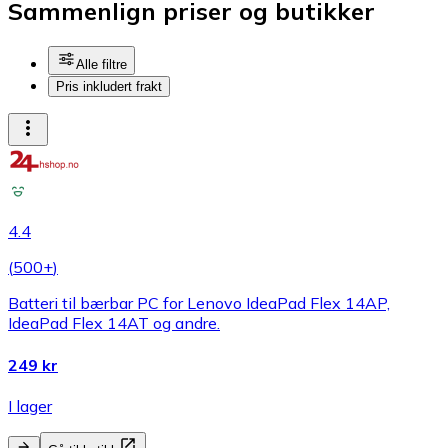
Sammenlign priser og butikker
Alle filtre
Pris inkludert frakt
4.4
(
500+
)
Batteri til bærbar PC for Lenovo IdeaPad Flex 14AP,
IdeaPad Flex 14AT og andre.
249 kr
I lager