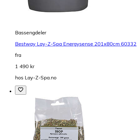
Bassengdeler
Bestway Lay-Z-Spa Energysense 201x80cm 60332
fra
1 490 kr
hos
Lay-Z-Spa.no