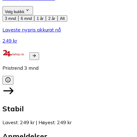
Velg butikk
3 mnd
6 mnd
1 år
2 år
Alt
Laveste nypris akkurat nå
249 kr
Pristrend
3
mnd
Stabil
Lavest
:
249 kr
|
Høyest
:
249 kr
Anmeldelser