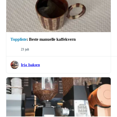
for de fleste. Her finnes alternativer både for
den aspirerende kaffenerden som ønsker å
investere i noe fancy, den som vil imponere
vennene sine, og noe for den dagligdagse
kaffedrikkeren som ønsker å trappe opp
kaffeopplevelsen. ☕
Toppliste
:
Beste manuelle kaffekvern
23 juli
Irja Isaksen