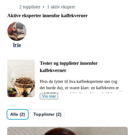
2 topplister
1 aktiv ekspert
Aktive eksperter innenfor kaffekverner
Irja
Tester og topplister innenfor
kaffekverner
Hvis du lytter til hva kaffeekspertene sier (og
det burde du), er svaret klart: en kaffekvern er
et MUST for en skikkelig god kopp kaffe!
Vis mer
Basert på sin kunnskap og erfaring har
ekspertene valgt ut et bredt utvalg av ulike
kaffekverner slik at du enkelt kan finne den
Alle (2)
Topplister (2)
kvernen som passer dine behov.
Når du skal kjøpe en kaffekvern, finnes det noe