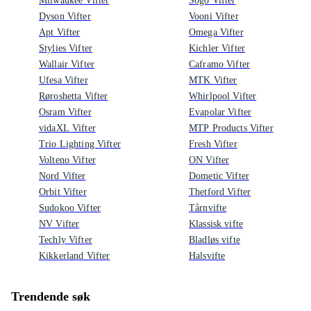
Milwaukee Vifter
Sogo Vifter
Dyson Vifter
Vooni Vifter
Apt Vifter
Omega Vifter
Stylies Vifter
Kichler Vifter
Wallair Vifter
Caframo Vifter
Ufesa Vifter
MTK Vifter
Røroshetta Vifter
Whirlpool Vifter
Osram Vifter
Evapolar Vifter
vidaXL Vifter
MTP Products Vifter
Trio Lighting Vifter
Fresh Vifter
Volteno Vifter
ON Vifter
Nord Vifter
Dometic Vifter
Orbit Vifter
Thetford Vifter
Sudokoo Vifter
Tårnvifte
NV Vifter
Klassisk vifte
Techly Vifter
Bladløs vifte
Kikkerland Vifter
Halsvifte
Trendende søk