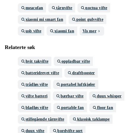
meacofan
tårnvifte
noctua vifte
xiaomi mi smart fan
point gulvvifte
usb vifte
xiaomi fan
Vis mer
Relaterte søk
hvit takvifte
oppladbar vifte
batteridrevet vifte
draftbooster
trådløs vifte
portabel luftkjøler
vifte batteri
bærbar vifte
duux whisper
bladløs vifte
portable fan
floor fan
stillegående tårnvifte
klassisk taklampe
duux vifte
bordvifte sort