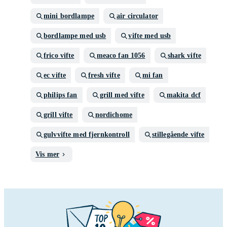
mini bordlampe
air circulator
bordlampe med usb
vifte med usb
frico vifte
meaco fan 1056
shark vifte
ec vifte
fresh vifte
mi fan
philips fan
grill med vifte
makita dcf
grill vifte
nordichome
gulvvifte med fjernkontroll
stillegående vifte
Vis mer