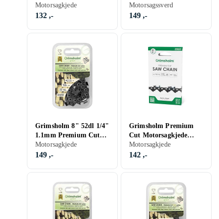
Motorsågskedja
Motorsagkjede
.325" 1.3mm
Motorsagssverd
132 ,-
149 ,-
Grimsholm 8" 52dl 1/4"
Grimsholm Premium
1.1mm Premium Cut
Cut Motorsagkjede
Motorsågskedja
Motorsagkjede
.325" 1.1mm 51DL
Motorsagkjede
149 ,-
142 ,-