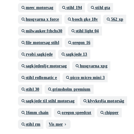
meec motorsag
stihl 194
stihl gta
husqvarna x force
bosch gke 18v
562 xp
milwaukee fthchs30
stihl light 04
file motorsag stihl
oregon 16
ryobi sagkjede
sagkjede 13
sagkjedeolje motorsag
husqvarna xpg
stihl rollomatic e
picco micro mini 3
stihl 30
grimsholm premium
sagkjede til stihl motorsag
klyvkedja motorsåg
16mm chain
oregon speedcut
chipper
stihl rm
Vis mer