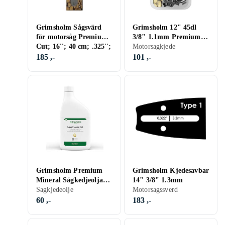
Grimsholm Sågsvärd
Grimsholm 12" 45dl
för motorsåg Premium
3/8" 1.1mm Premium
Cut; 16''; 40 cm; .325'';
Cut Motorsågskedja
Motorsagkjede
66; 1,6 mm
185 ,-
101 ,-
Grimsholm Premium
Grimsholm Kjedesavbar
Mineral Sågkedjeolja
14" 3/8" 1.3mm
1L
Sagkjedeolje
Motorsagssverd
60 ,-
183 ,-