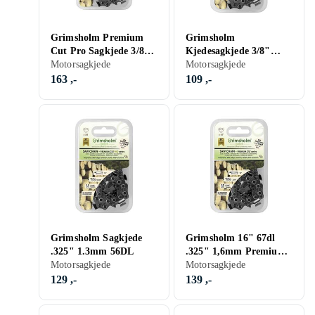
Grimsholm Premium
Grimsholm
Cut Pro Sagkjede 3/8"
Kjedesagkjede 3/8"
1.6mm 66DL
Motorsagkjede
1.3mm 56DL
Motorsagkjede
163 ,-
109 ,-
Grimsholm Sagkjede
Grimsholm 16" 67dl
.325" 1.3mm 56DL
.325" 1,6mm Premium
Motorsagkjede
Cut Motorsågskedja
Motorsagkjede
129 ,-
139 ,-