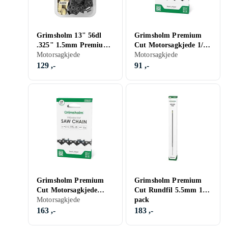
Grimsholm 13" 56dl
Grimsholm Premium
.325" 1.5mm Premium
Cut Motorsagkjede 1/4"
Cut Pro
Motorsagkjede
1.1mm 32DL
Motorsagkjede
Motorsågskedja
129 ,-
91 ,-
Grimsholm Premium
Grimsholm Premium
Cut Motorsagkjede
Cut Rundfil 5.5mm 12-
.325" 1.1mm 59DL
Motorsagkjede
pack
163 ,-
183 ,-