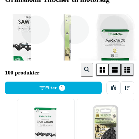
Motorsagkjede
Motorsagssverd
Sagkjedeolje
100 produkter
Filter
1