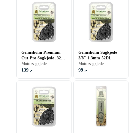
Grimsholm Premium
Grimsholm Sagkjede
Cut Pro Sagkjede .325"
3/8" 1.3mm 52DL
1.5mm 64DL
Motorsagkjede
Motorsagkjede
139 ,-
99 ,-