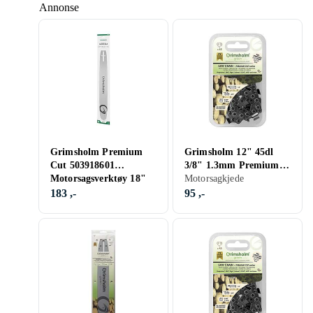
Annonse
Grimsholm Premium
Grimsholm 12" 45dl
Cut 503918601
3/8" 1.3mm Premium
Motorsagsverktøy 18"
Cut Motorsågskedja
Motorsagkjede
.325" 1.3mm
183 ,-
95 ,-