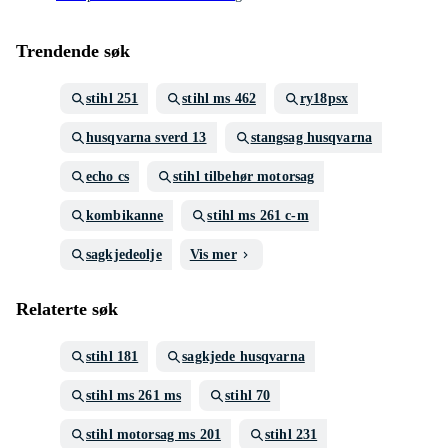
Trendende søk
stihl 251
stihl ms 462
ry18psx
husqvarna sverd 13
stangsag husqvarna
echo cs
stihl tilbehør motorsag
kombikanne
stihl ms 261 c-m
sagkjedeolje
Vis mer
Relaterte søk
stihl 181
sagkjede husqvarna
stihl ms 261 ms
stihl 70
stihl motorsag ms 201
stihl 231