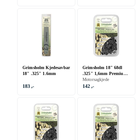
Grimsholm Kjedesavbar
Grimsholm 18" 68dl
18" .325" 1.6mm
.325" 1,6mm Premium
Cut Motorsågskedja
Motorsagkjede
183 ,-
142 ,-