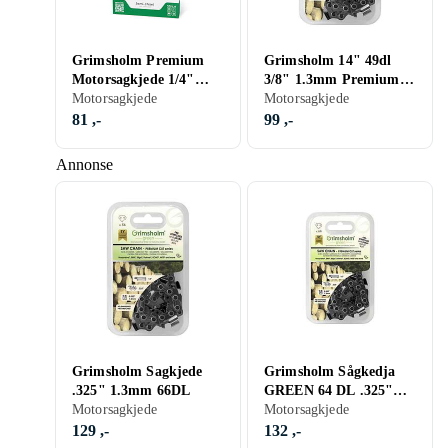
Grimsholm Premium
Grimsholm 14" 49dl
Motorsagkjede 1/4"
3/8" 1.3mm Premium
1.1mm 28DL
Motorsagkjede
Cut Motorsågskedja
Motorsagkjede
81 ,-
99 ,-
Annonse
Grimsholm Sagkjede
Grimsholm Sågkedja
.325" 1.3mm 66DL
GREEN 64 DL .325"
Motorsagkjede
.050"/1.3mm 15"
Motorsagkjede
129 ,-
132 ,-