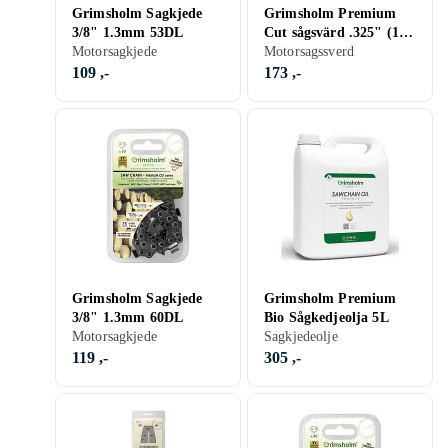
Grimsholm Sagkjede
Grimsholm Premium
3/8" 1.3mm 53DL
Cut sågsvärd .325" (1.3
Motorsagkjede
mm) för 15" / 37 cm
Motorsagssverd
109 ,-
173 ,-
Grimsholm Sagkjede
Grimsholm Premium
3/8" 1.3mm 60DL
Bio Sågkedjeolja 5L
Motorsagkjede
Sagkjedeolje
119 ,-
305 ,-