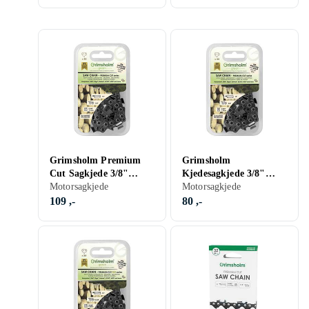
Grimsholm Premium
Grimsholm
Cut Sagkjede 3/8"
Kjedesagkjede 3/8"
1.1mm 52DL
Motorsagkjede
1.3mm 44DL
Motorsagkjede
109 ,-
80 ,-