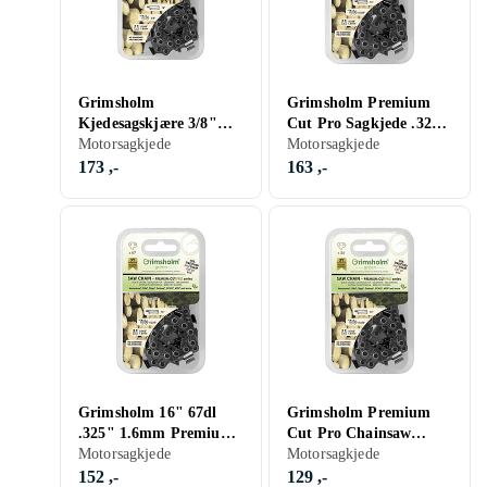
Grimsholm
Grimsholm Premium
Kjedesagskjære 3/8"
Cut Pro Sagkjede .325"
1.5mm 72DL
Motorsagkjede
1.5mm 72DL
Motorsagkjede
173 ,-
163 ,-
Grimsholm 16" 67dl
Grimsholm Premium
.325" 1.6mm Premium
Cut Pro Chainsaw
Cut Pro
Motorsagkjede
Chain .325" 1.6mm
Motorsagkjede
Motorsågskedja
56DL
152 ,-
129 ,-