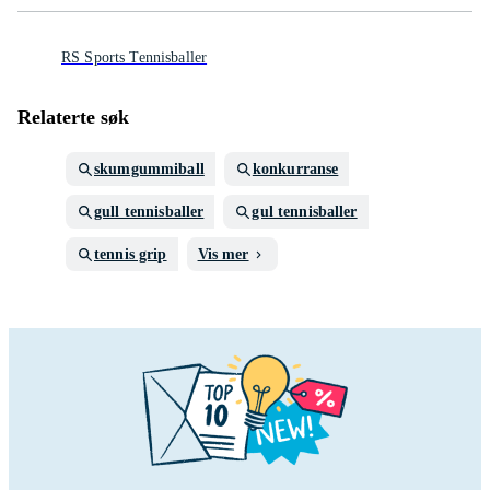
RS Sports Tennisballer
Relaterte søk
skumgummiball
konkurranse
gull tennisballer
gul tennisballer
tennis grip
Vis mer