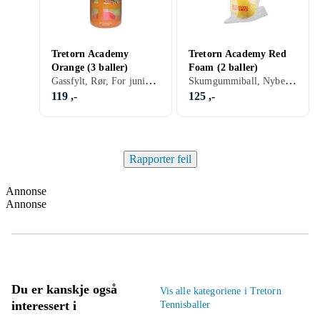
Tretorn Academy
Tretorn Academy Red
Orange (3 baller)
Foam (2 baller)
Gassfylt, Rør, For junior spillere, 3 stk
Skumgummiball, Nybegynner, 2 stk
119 ,-
125 ,-
Rapporter feil
Annonse
Annonse
Du er kanskje også
Vis alle kategoriene i Tretorn
interessert i
Tennisballer