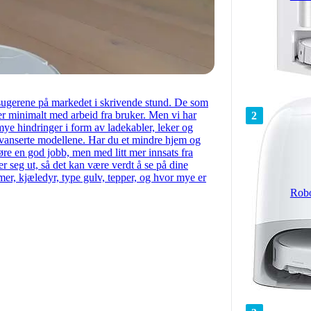
vsugerene på markedet i skrivende stund. De som
r minimalt med arbeid fra bruker. Men vi har
2
ye hindringer i form av ladekabler, leker og
avanserte modellene. Har du et mindre hjem og
jøre en god jobb, men med litt mer innsats fra
r seg ut, så det kan være verdt å se på dine
er, kjæledyr, type gulv, tepper, og hvor mye er
Robo