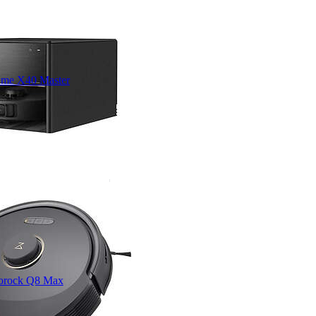
ame X40 Master
orock Q8 Max