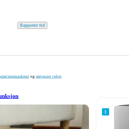
Rapporter feil
gjøringsmaskiner
og
støvsuger robot
.
unksjon
1