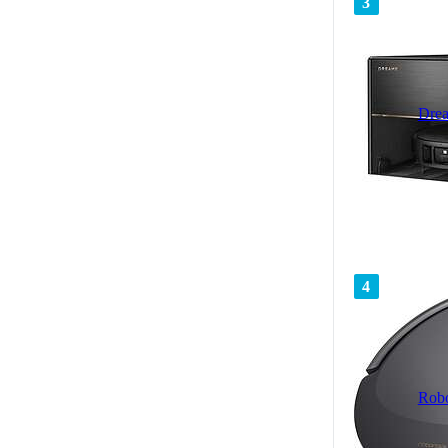
3
Dre
4
Rob