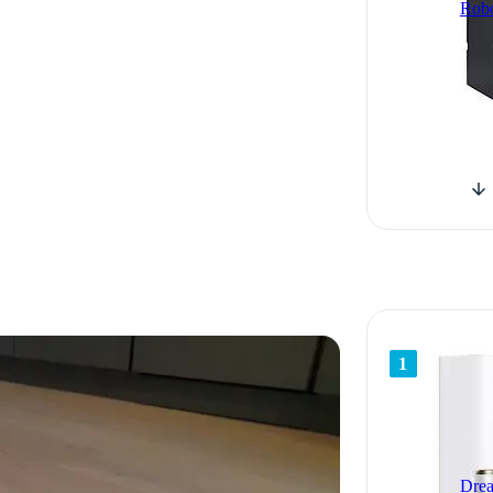
Robo
1
Drea