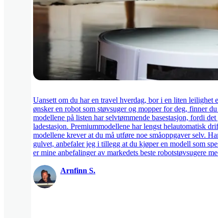
Uansett om du har en travel hverdag, bor i en liten leilighet el
ønsker en robot som støvsuger og mopper for deg, finner du et
modellene på listen har selvtømmende basestasjon, fordi det 
ladestasjon. Premiummodellene har lengst helautomatisk drif
modellene krever at du må utføre noe småoppgaver selv. Har 
gulvet, anbefaler jeg i tillegg at du kjøper en modell som spe
er mine anbefalinger av markedets beste robotstøvsugere 
Arnfinn S.