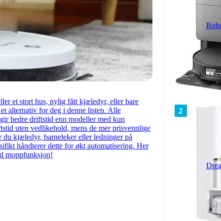
Robo
ler et stort hus, nylig fått kjæledyr, eller bare
 alternativ for deg i denne listen. Alle
2
gir bedre driftstid enn modeller med kun
tstid uten vedlikehold, mens de mer prisvennlige
du kjæledyr, barneleker eller ledninger på
sifikt håndterer dette for økt automatisering. Her
med moppfunksjon!
Drea