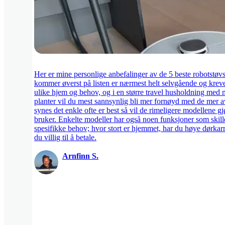
Her er mine personlige anbefalinger av de 5 beste robotstø
kommer øverst på listen er nærmest helt selvgående og kreve
ulike hjem og behov, og i en større travel husholdning med m
planter vil du mest sannsynlig bli mer fornøyd med de mer 
synes det enkle ofte er best så vil de rimeligere modellene g
bruker. Enkelte modeller har også noen funksjoner som skille
spesifikke behov; hvor stort er hjemmet, har du høye dørkarm
du villig til å betale.
Arnfinn S.