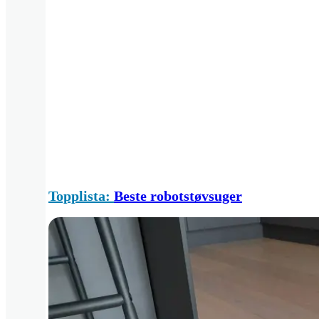
Topplista:
Beste robotstøvsuger