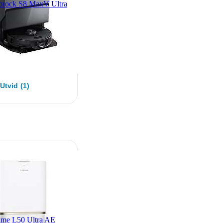
rock S8 MaxV Ultra
Utvid (1)
me L50 Ultra AE