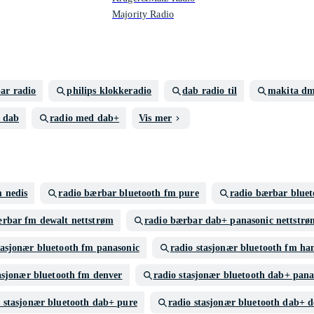
Majority Radio
ar radio
philips klokkeradio
dab radio til
makita d
s dab
radio med dab+
Vis mer
 nedis
radio bærbar bluetooth fm pure
radio bærbar bluet
ærbar fm dewalt nettstrøm
radio bærbar dab+ panasonic nettstrø
tasjonær bluetooth fm panasonic
radio stasjonær bluetooth fm h
asjonær bluetooth fm denver
radio stasjonær bluetooth dab+ pana
o stasjonær bluetooth dab+ pure
radio stasjonær bluetooth dab+ 