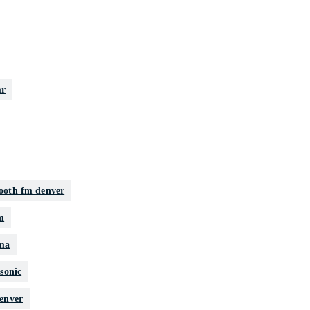
mr
ooth fm denver
m
ama
sonic
denver