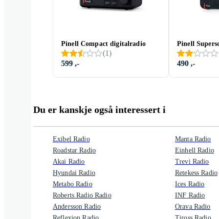
Pinell Compact digitalradio
Pinell Super
(
1
)
599 ,-
490 ,-
Du er kanskje også interessert i
Exibel Radio
Manta Radio
Roadstar Radio
Einhell Radio
Akai Radio
Trevi Radio
Hyundai Radio
Retekess Radio
Metabo Radio
Ices Radio
Roberts Radio Radio
INF Radio
Andersson Radio
Orava Radio
Reflexion Radio
Tiross Radio