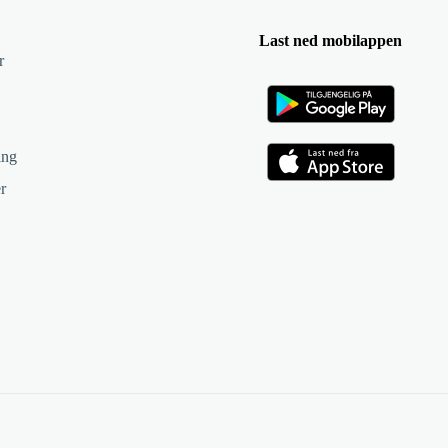
Last ned mobilappen
r
ing
r