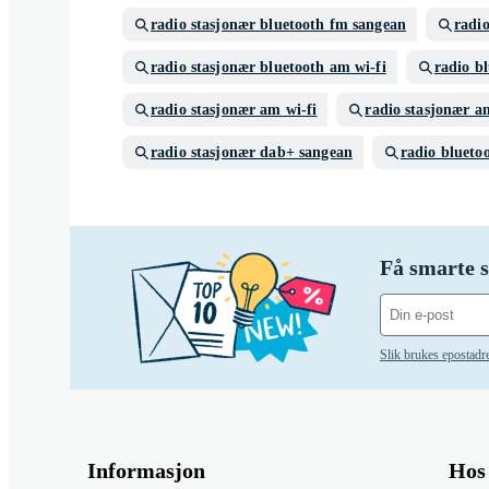
radio stasjonær bluetooth fm sangean
radi
radio stasjonær bluetooth am wi-fi
radio b
radio stasjonær am wi-fi
radio stasjonær a
radio stasjonær dab+ sangean
radio blueto
Få smarte s
Slik brukes epostadr
Informasjon
Hos 