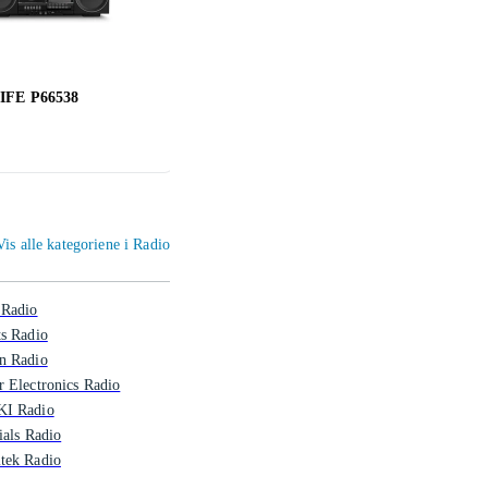
IFE P66538
JBL Horizon 3
Pinel
(
1
)
1 354 ,-
8 990
Vis alle kategoriene i Radio
 Radio
s Radio
n Radio
 Electronics Radio
I Radio
ials Radio
tek Radio