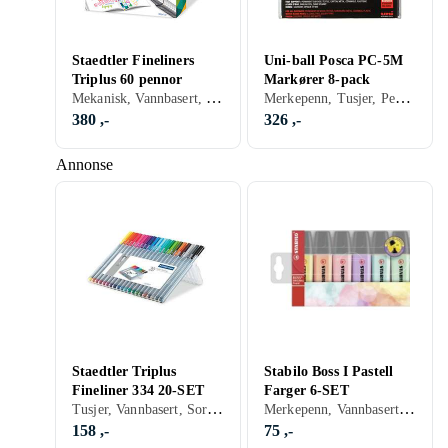
Staedtler Fineliners
Uni-ball Posca PC-5M
Triplus 60 pennor
Markører 8-pack
Mekanisk, Vannbasert, Grå, Grønn
Merkepenn, Tusjer, Permanent, Vannbasert, Sort, Hvit, Sølv, Grå, Turkis, Blå, Rød, Gul, Gull, Grønn, Rosa, Lilla
380 ,-
326 ,-
Annonse
Staedtler Triplus
Stabilo Boss I Pastell
Fineliner 334 20-SET
Farger 6-SET
Tusjer, Vannbasert, Sort, Sølv, Grå, Brun, Blå, Rød, Gul, Oransje, Gull, Grønn, Beige, Rosa, Lilla
Merkepenn, Vannbasert, Turkis, Rød, Gul, Rosa, Lilla
158 ,-
75 ,-