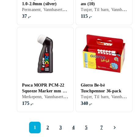
1.0-2.0mm (silver)
ass (10)
Permanent, Vannbasert, Hvit, Sølv
Tusjer, Til barn, Vannbasert, Sort
37 ,-
115 ,-
Posca MOPR PCM-22
Giotto Be-bè
Squeeze Marker mm Vit
Tuschpennor 36-pack
Merkepenn, Vannbasert, Hvit
Tusjer, Til barn, Vannbasert, Rød
WHITE
175 ,-
340 ,-
1
2
3
4
5
7