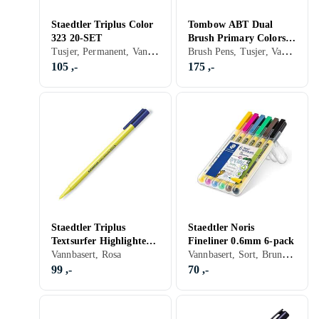
Staedtler Triplus Color
Tombow ABT Dual
323 20-SET
Brush Primary Colors
Tusjer, Permanent, Vannbasert, Sort, Grå, Brun, Blå, Rød, Gul, Oransje, Gull, Grønn, Rosa, Lilla
Brush Pens, Tusjer, Vannbasert, Dobbel spiss, Sort, Blå, Rød, Gul, Grønn, Rosa
Penselpennor 6-pack
105 ,-
175 ,-
Staedtler Triplus
Staedtler Noris
Textsurfer Highlighter
Fineliner 0.6mm 6-pack
Vannbasert, Sort, Brun, Blå, Rød, Gul, Grønn, Rosa
Pink
Vannbasert, Rosa
99 ,-
70 ,-