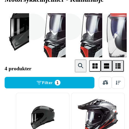
Helhjelm
Crosshjelmer
Adventurehjelm
er
4 produkter
Filter
1