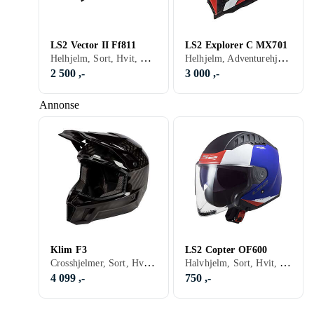
LS2 Vector II Ff811
LS2 Explorer C MX701
Helhjelm, Sort, Hvit, Sølv, Grå, Turkis, Blå, Rød, Gul, Oransje, Grønn, Rosa, Lilla, Kamuflasje
Helhjelm, Adventurehjelmer, Crosshjelmer, Sort, Hvit, Sølv, Grå, Brun, Blå, Rød, Gul, Oransje, Gull, Grønn, Kamuflasje
2 500 ,-
3 000 ,-
Annonse
Klim F3
LS2 Copter OF600
Crosshjelmer, Sort, Hvit, Sølv, Grå, Brun, Blå, Rød, Gul, Oransje, Gull, Grønn, Rosa, Kamuflasje
Halvhjelm, Sort, Hvit, Sølv, Grå, Blå, Rød, Gul, Oransje, Gull, Grønn, Kamuflasje
4 099 ,-
750 ,-