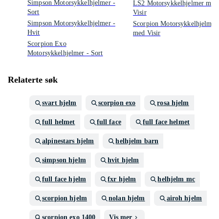
Simpson Motorsykkelhjelmer -
LS2 Motorsykkelhjelmer med
Sort
Visir
Simpson Motorsykkelhjelmer -
Scorpion Motorsykkelhjelmer
Hvit
med Visir
Scorpion Exo
Motorsykkelhjelmer - Sort
Relaterte søk
svart hjelm
scorpion exo
rosa hjelm
full helmet
full face
full face helmet
alpinestars hjelm
helhjelm barn
simpson hjelm
hvit hjelm
full face hjelm
fxr hjelm
helhjelm mc
scorpion hjelm
nolan hjelm
airoh hjelm
scorpion exo 1400
Vis mer